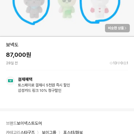
비슷한 상품
보넥도
87,000
원
28일 전
13
0
1
결제혜택
토스페이로 결제시 5천원 즉시 할인
삼성카드 링크 10% 청구할인
브랜드
보이넥스트도어
카테고리
스타굿즈
〉
보이그룹
〉
포스터/화보