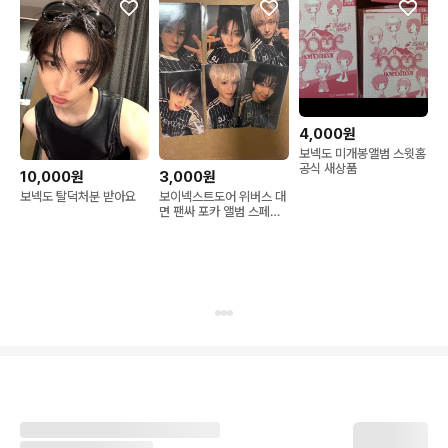
4,000원
보넥도 미개봉앨범 스윗홈
공식 새상품
10,000원
3,000원
보넥도 탈덕처분 받아요
보이넥스트도어 위버스 대
면 팬싸 포카 앨범 스페셜
팬사인회 특전 미공포