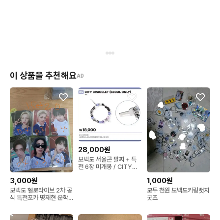
이 상품을 추천해요
AD
28,000원
보넥도 서울콘 팔찌 + 특
전 6장 미개봉 / CITY
BRACELET_SEOUL
3,000원
1,000원
보넥도 헬로라이브 2차 공
모두 천원 보넥도키링뱃지
식 특전포카 명재현 운학
굿즈
성호 한태산 리우 이한