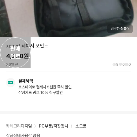
비슷한 상품
xpoint 레이저 포인트
판매

4,250
원
완료
26일 전
8
0
0
결제혜택
토스페이로 결제시 5천원 즉시 할인
삼성카드 링크 10% 청구할인
카테고리
디지털
〉
PC부품/저장장치
〉
소모품
상품상태
사용감 많음