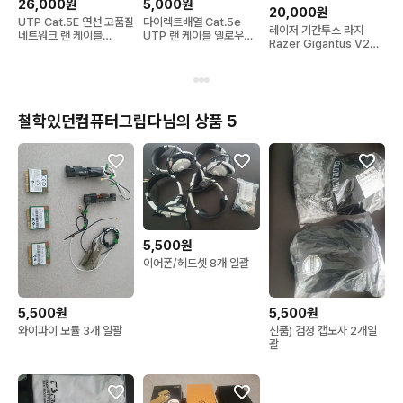
26,000원
5,000원
20,000원
UTP Cat.5E 연선 고품질
다이렉트배열 Cat.5e
레이저 기간투스 라지
네트워크 랜 케이블
UTP 랜 케이블 옐로우
Razer Gigantus V2
100m 레드
5m
Large 마우스패드 미개봉
새제품
철학있던컴퓨터그립다님의 상품 5
5,500원
이어폰/헤드셋 8개 일괄
5,500원
5,500원
와이파이 모듈 3개 일괄
신품) 검정 캡모자 2개일
괄