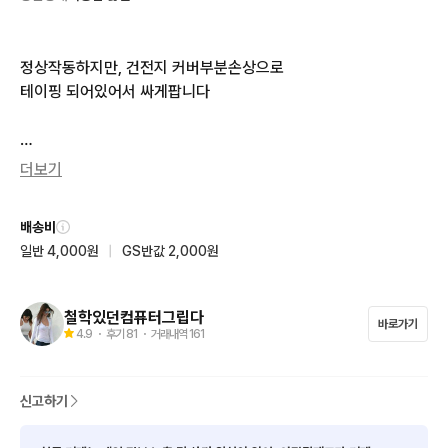
정상작동하지만, 건전지 커버부분손상으로

테이핑 되어있어서 싸게팝니다

프레젠테이션이나 강의 시 유용하게 사용할 수 있는 Xpointer 레
더보기
이저 포인터에요

USB 수신기와 함께 파우치에 담겨 있어 휴대하기 편리해요

배송비
깔끔한 디자인으로 선물하기에도 좋아요

일반 4,000원
|
GS반값 2,000원
문서 작업이나 발표 시 활용하기 좋은 아이템이에요
철학있던컴퓨터그립다
바로가기
4.9
・ 후기
81
・ 거래내역
161
신고하기