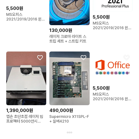
5,500원
MS오피스
5,500원
2021/2019/2016 윈도
MS오피스
우 엑셀 워드 파워포인트
2021/2019/2016 윈도
130,000원
우 엑셀 워드 파워포인트
레이저 크로마 라이트 스
트립 세트 + 스트립 키트
5,500원
MS오피스
2021/2019/2016 윈도
우 엑셀 워드 파워포인트
1,390,000원
490,000원
엡손 초단초점 레이저 빔
Supermicro X11SPL-F
프로젝터 5000안시
+ 실버4210
wuxga