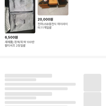
20,000원
전자USB충전식 하이라이
터 11개일괄
6,500원
새제품) 흰색/회색 100반
팔티셔츠 2장일괄