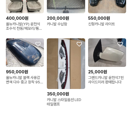
400,000원
200,000원
550,000원
올뉴카니발(YP) 운전석
카니발 수납함
신형카니발 라이트
조수석 전동/메모리/통풍
시트
950,000원
25,000원
올뉴카니발 블랙 사용감
그랜드카니발 운전석7핀
변색 다수 중고 장착 95만
사이드미러 판매합니다
원
350,000원
카니발 스타일옵션 LED
테일램프