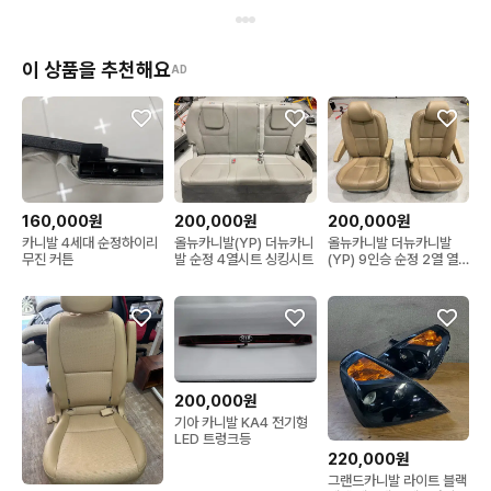
이 상품을 추천해요
AD
160,000원
200,000원
200,000원
카니발 4세대 순정하이리
올뉴카니발(YP) 더뉴카니
올뉴카니발 더뉴카니발
무진 커튼
발 순정 4열시트 싱킹시트
(YP) 9인승 순정 2열 열
선시트 운전석 조수석
200,000원
기아 카니발 KA4 전기형
LED 트렁크등
220,000원
그랜드카니발 라이트 블랙