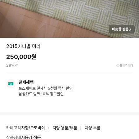
비슷한 상품
2015카니발 미러
250,000
원
28일 전
6
1
1
결제혜택
토스페이로 결제시 5천원 즉시 할인
삼성카드 링크 10% 청구할인
카테고리
차량/오토바이
〉
차량 용품/부품
〉
차량 부품
상품상태
사용감 적음