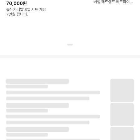
베젤 헤드램프 헤드라이트
70,000원
전조등 양쪽세트 부품잇슈
올뉴카니발 3열 시트 개당
7만원 팝니다.