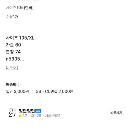
사이즈
105(한국)
수량
1개
사이즈 105/XL

가슴 60

총장 74

n5905

더보기
작은이염 있지만 크게 신경 안 쓰여요

배송비
택배 가능합니다
일반 3,000원
|
GS • CU반값 2,000원
멍단멍단
바로가기
4.7
・ 후기
25
・ 거래내역
95