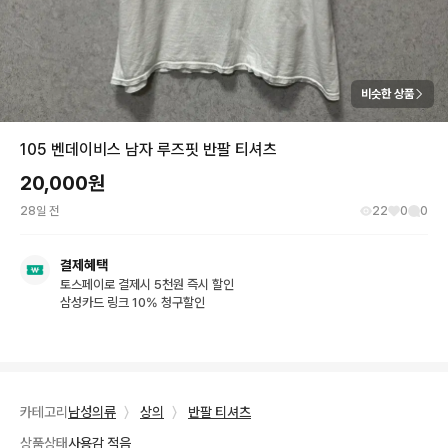
비슷한 상품
105 벤데이비스 남자 루즈핏 반팔 티셔츠
20,000
원
28일 전
22
0
0
결제혜택
토스페이로 결제시 5천원 즉시 할인
삼성카드 링크 10% 청구할인
카테고리
남성의류
〉
상의
〉
반팔 티셔츠
상품상태
사용감 적음