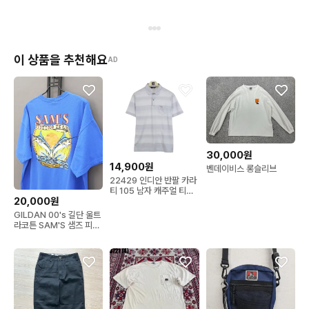
이 상품을 추천해요
AD
30,000원
14,900원
벤데이비스 롱슬리브
22429 인디안 반팔 카라
티 105 남자 캐주얼 티셔
20,000원
츠 브랜구제
GILDAN 00's 길단 울트
라코튼 SAM'S 샘즈 피싱
팀 포켓 크루넥 반팔티XL
105