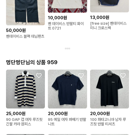
13,000원
10,000원
[free size] 벤데이비스
벤 데이비스 반팔티 화이
미니 크로스백
트 0721
50,000원
벤데이비스 블랙 데님팬츠
멍단멍단님의 상품 959
25,000원
20,000원
20,000원
90 GAP 갭 여자 루즈핏
95 예일 여자 꽈배기 반팔
100 파타고니아 남자 루
긴팔 카라 원피스
니트
즈핏 반팔 티셔츠