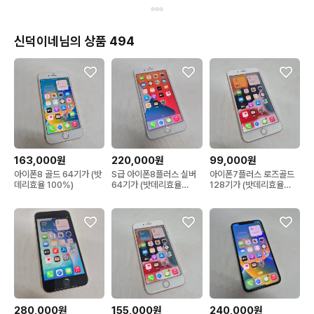
신덕이네님의 상품 494
163,000원
220,000원
99,000원
아이폰8 골드 64기가 (밧
S급 아이폰8플러스 실버
아이폰7플러스 로즈골드
데리효율 100%)
64기가 (밧데리효율
128기가 (밧데리효율
100%)
90%)
280,000원
155,000원
240,000원