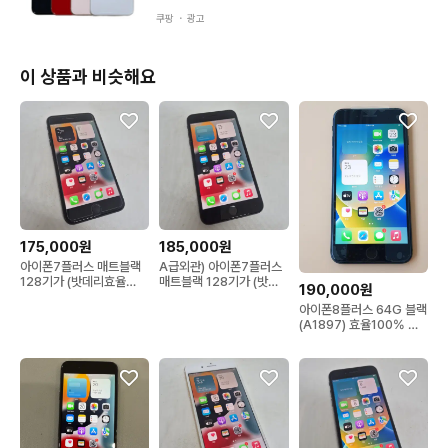
쿠팡 ・
광고
이 상품과 비슷해요
175,000원
185,000원
아이폰7플러스 매트블랙
A급외관) 아이폰7플러스
128기가 (밧데리효율
매트블랙 128기가 (밧데
190,000원
100%)
리효율 100%)
아이폰8플러스 64G 블랙
(A1897) 효율100% 무
잔상 판매합니다