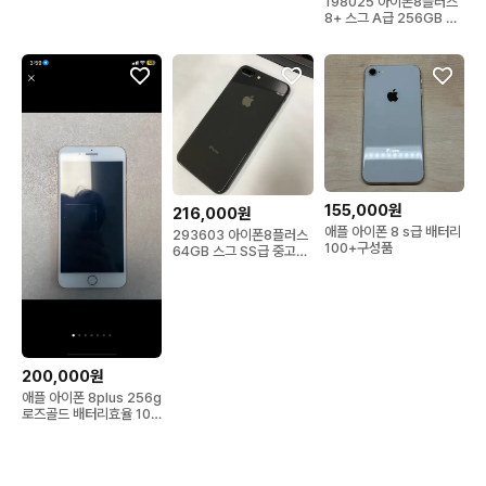
198025 아이폰8플러스
8+ 스그 A급 256GB 배
터리100% 기능정상
155,000원
216,000원
애플 아이폰 8 s급 배터리
293603 아이폰8플러스
100+구성품
64GB 스그 SS급 중고폰
배터리100%
200,000원
애플 아이폰 8plus 256g
로즈골드 배터리효율 100
네고ㄱㄴ