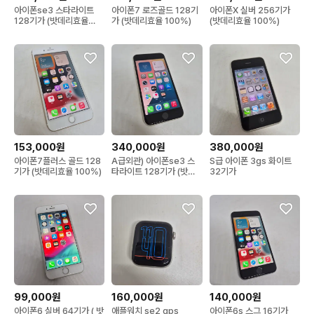
아이폰se3 스타라이트
아이폰7 로즈골드 128기
아이폰X 실버 256기가
128기가 (밧데리효율
가 (밧데리효율 100%)
(밧데리효율 100%)
100%)
153,000원
340,000원
380,000원
아이폰7플러스 골드 128
A급외관) 아이폰se3 스
S급 아이폰 3gs 화이트
기가 (밧데리효율 100%)
타라이트 128기가 (밧데
32기가
리효율 100%,해외판)
99,000원
160,000원
140,000원
아이폰6 실버 64기가 ( 밧
애플워치 se2 gps
아이폰6s 스그 16기가