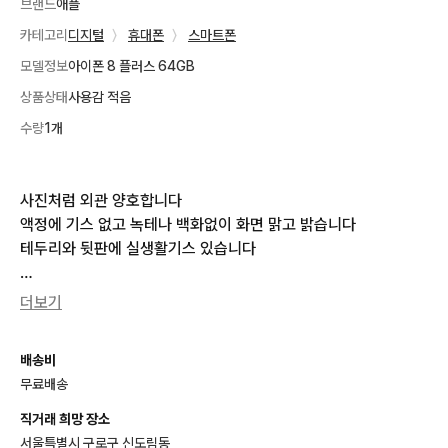
브랜드
애플
카테고리
디지털
〉
휴대폰
〉
스마트폰
모델정보
아이폰 8 플러스 64GB
상품상태
사용감 적음
수량
1개
사진처럼 외관 양호합니다

액정에 기스 없고 녹테나 백화없이 화면 맑고 밝습니다

테두리와 뒷판에 실생활기스 있습니다 

밧데리효율 100%입니다

더보기
밧데리는 정품제조회사의 제품(desay)으로 교체해서 판매합니다  

배송비
기기와 케이블, 케이스, 강화보호필름 함께 드립니다

무료배송
도림천역 직거래 또는택배 선불

직거래 희망 장소
도착후 3일간 무상보증해 드립니다 

서울특별시 구로구 신도림동