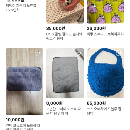
12,000원
댕댕이 파우치 노트북
15.6인치
35,000원
26,000원
COS 퀼팅 퀼티드 숄더백
바쿠 스누피 노트북파우치
핑크 식빵백
8,000원
85,000원
모던한 그레이 노트북 파
코스 오버사이즈 블루 퀼
우치 14인치 백
팅백
10,000원
킨맥 코듀로이 노트북13
인치 파우치 그레이