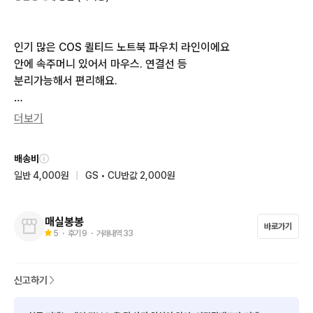
인기 많은 COS 퀼티드 노트북 파우치 라인이에요

안에 속주머니 있어서 마우스. 연결선 등 

분리가능해서 편리해요.

가벼운 무게감으로 데일리 아이템으로 추천드려요

더보기
단종 이슈로 비싸게 거래되지만 저렴히 올려요.

배송비
새상품입니다.

일반 4,000원
|
GS • CU반값 2,000원
반값+2.000

일반+4.000
매실봉봉
바로가기
5
・ 후기
9
・ 거래내역
33
신고하기