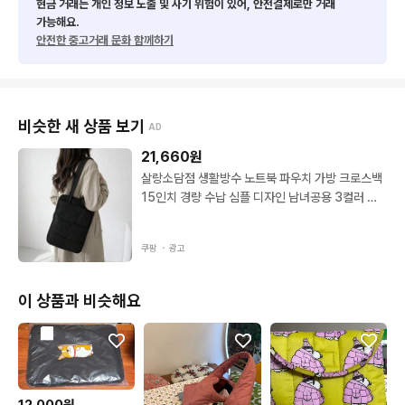
현금 거래는 개인 정보 노출 및 사기 위험이 있어, 안전결제로만 거래
가능해요.
안전한 중고거래 문화 함께하기
비슷한 새 상품 보기
AD
21,660
원
살랑소담점 생활방수 노트북 파우치 가방 크로스백
15인치 경량 수납 심플 디자인 남녀공용 3컬러 블
랙
쿠팡 ・
광고
이 상품과 비슷해요