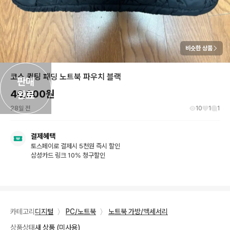
비슷한 상품
코스 퀼팅 패딩 노트북 파우치 블랙
판매

40,000
원
완료
28일 전
10
1
1
결제혜택
토스페이로 결제시 5천원 즉시 할인
삼성카드 링크 10% 청구할인
카테고리
디지털
〉
PC/노트북
〉
노트북 가방/액세서리
상품상태
새 상품 (미사용)