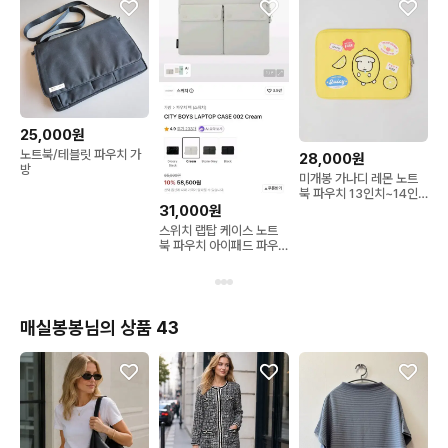
25,000원
노트북/테블릿 파우치 가
28,000원
방
미개봉 가나디 레몬 노트
북 파우치 13인치~14인
치 m사이즈
31,000원
스위치 랩탑 케이스 노트
북 파우치 아이패드 파우
치 13인치
매실봉봉님의 상품 43