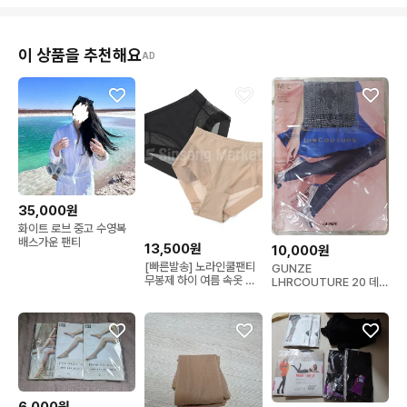
이 상품을 추천해요
AD
35,000원
화이트 로브 중고 수영복
배스가운 팬티
13,500원
10,000원
[빠른발송] 노라인쿨팬티
GUNZE
무봉제 하이 여름 속옷 쿨
LHRCOUTURE 20 데니
팬티
어 M-L 사이즈 블랙 팬티
스타킹