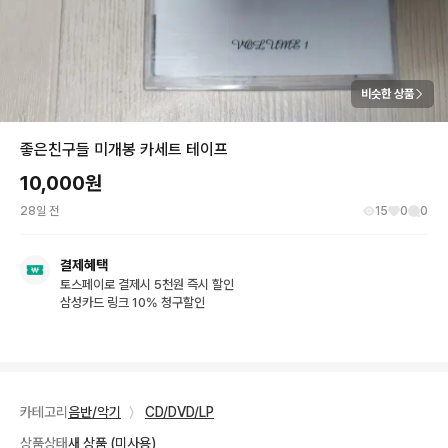
비슷한 상품
좋은친구들 미개봉 카세트 테이프
10,000
원
28일 전
15
0
0
결제혜택
토스페이로 결제시 5천원 즉시 할인
삼성카드 링크 10% 청구할인
카테고리
음반/악기
〉
CD/DVD/LP
상품상태
새 상품 (미사용)