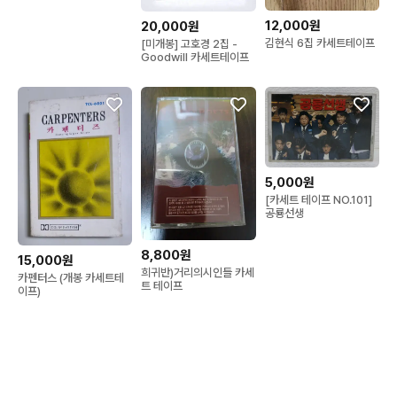
12,000원
20,000원
김현식 6집 카세트테이프
[미개봉] 고호경 2집 -
Goodwill 카세트테이프
5,000원
[카세트 테이프 NO.101]
공룡선생
8,800원
15,000원
희귀반)거리의시인들 카세
카펜터스 (개봉 카세트테
트 테이프
이프)