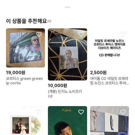
이 상품을 추천해요
AD
19,000원
2,500원
코르티스 green green
아이돌 CD 아일릿 르세라
lp cortis
핌 뉴진스 코르티스 투어
10,000원
스 엔하이픈 더보이즈 앨
(개봉) 빈지노 노비츠키
범 에이티즈 씨디
cd