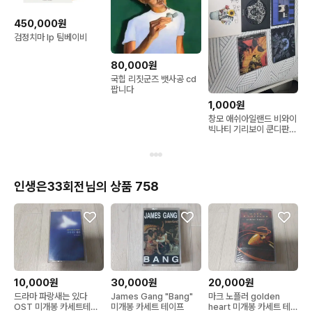
450,000원
검정치마 lp 팀베이비
80,000원
국힙 리짓군즈 뱃사공 cd
팝니다
1,000원
창모 애쉬아일랜드 비와이
빅나티 기리보이 쿤디판다
cd판매합니다
인생은33회전님의 상품 758
10,000원
30,000원
20,000원
드라마 파랑새는 있다
James Gang "Bang"
마크 노플러 golden
OST 미개봉 카세트테이
미개봉 카세트 테이프
heart 미개봉 카세트 테이