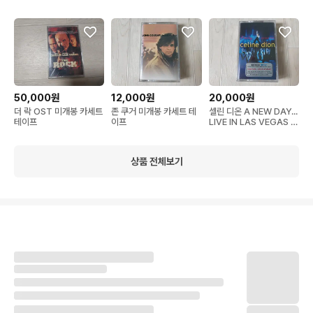
프
프
50,000원
12,000원
20,000원
더 락 OST 미개봉 카세트
존 쿠거 미개봉 카세트 테
셀린 디온 A NEW DAY...
테이프
이프
LIVE IN LAS VEGAS 미
개봉 카세트 테이프
상품 전체보기