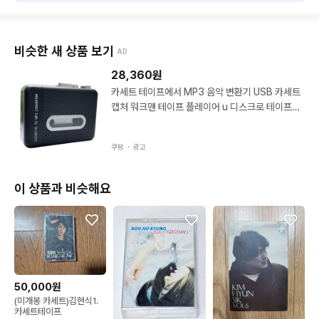
비슷한 새 상품 보기
AD
28,360
원
카세트 테이프에서 MP3 음악 변환기 USB 카세트
캡처 워크맨 테이프 플레이어 u 디스크로 테이프로
변환 1개 검은 색 검은색
쿠팡 ・
광고
이 상품과 비슷해요
50,000원
(미개봉 카세트)김현식1.
카세트테이프