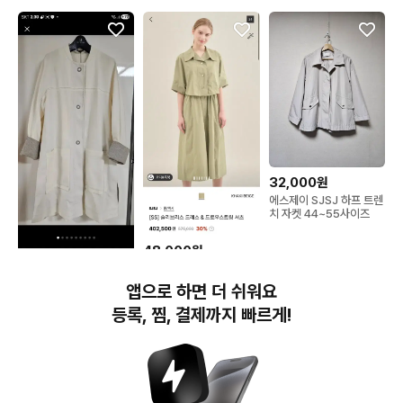
32,000원
에스제이 SJSJ 하프 트렌
치 자켓 44~55사이즈
48,000원
SJSJ 드로우스트링 셔츠
80,000원
자켓
앱으로 하면 더 쉬워요
시스템 아이보리 린넨자켓
등록, 찜, 결제까지 빠르게!
번개장터(주) 사업자정보, 이용약관 및 기타 법적고지