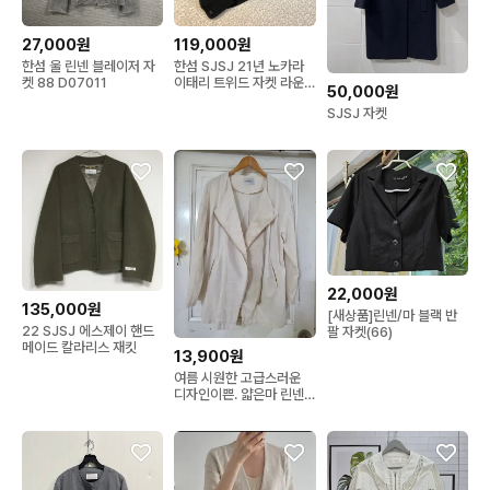
27,000원
119,000원
한섬 울 린넨 블레이저 자
한섬 SJSJ 21년 노카라
켓 88 D07011
이태리 트위드 자켓 라운
50,000원
드 올드머니룩 하객룩
SJSJ 자켓
22,000원
135,000원
[새상품]린넨/마 블랙 반
22 SJSJ 에스제이 핸드
팔 자켓(66)
메이드 칼라리스 재킷
13,900원
여름 시원한 고급스러운
디자인이쁜. 얇은마 린넨
자켓