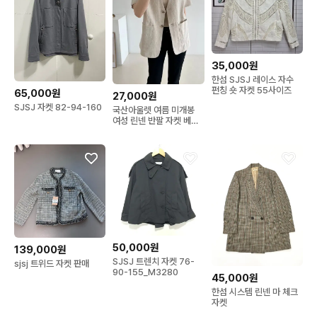
35,000원
한섬 SJSJ 레이스 자수
펀칭 숏 자켓 55사이즈
65,000원
27,000원
SJSJ 자켓 82-94-160
국산아울렛 여름 미개봉
여성 린넨 반팔 자켓 베이
지 마자켓
50,000원
139,000원
SJSJ 트렌치 자켓 76-
sjsj 트위드 자켓 판매
90-155_M3280
45,000원
한섬 시스템 린넨 마 체크
자켓