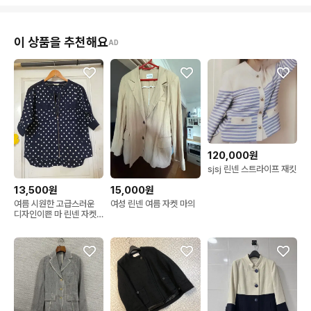
이 상품을 추천해요
AD
120,000원
sjsj 린넨 스트라이프 재킷
13,500원
15,000원
여름 시원한 고급스러운
여성 린넨 여름 자켓 마의
디자인이쁜 마 린넨 자켓
깨끗해요