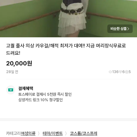
비슷한 상품
고퀄 졸사 의상 카우걸/해적 최저가 대여!! 지금 머리장식무료로
드려요!
20,000
원
28일 전
136
6
5
결제혜택
토스페이로 결제시 5천원 즉시 할인
삼성카드 링크 10% 청구할인
카테고리
여성의류
〉
테마/이벤트
〉
코스튬/코스프레