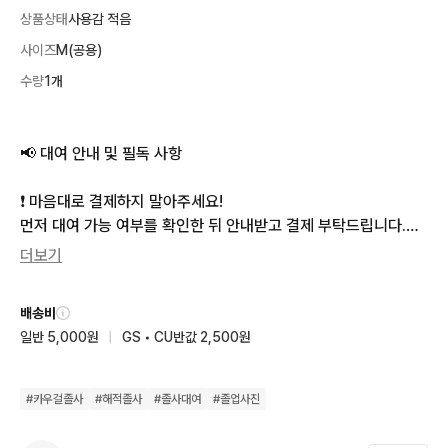
상품상태
사용감 적음
사이즈
M(공용)
수량
1개
📢 대여 안내 및 필독 사항

❗ 마음대로 결제하지 말아주세요!

먼저 대여 가능 여부를 확인한 뒤 안내받고 결제 부탁드립니다.

더보기
🤎 대여 날짜 안내

배송비
* 대여 하루 전 날짜는 불가능합니다.

일반 5,000원
|
GS • CU반값 2,500원
👕 기본 구성 (20,000원)

#
카우걸졸사
#
해적졸사
#
졸사대여
#
졸업사진
* 흰색 브이넥 셔츠 (M)

* 언발란스 미디 스커트 (S)
