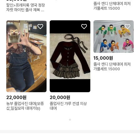
졸사 캔디 단체대여 최저
할인>프레피룩 영국 정장
가풀세트 15000
자켓 하이틴 졸사 제복 컨
셉 드레스
15,000원
졸사 캔디 단체대여 최저
가풀세트 15000
22,000원
20,000원
농부 졸업사진 대여(모종
졸업사진 갸루 컨셉 의상
삽,밀짚모자 대여가능)
대여