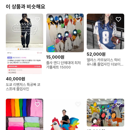
이 상품과 비슷해요
💰 보증금 : 10,000원

* 옷핀 자국, 화장품 흔적, 얼룩, 분실 및 훼손 시 보증금은 반환되
지 않습니다.

* 깨끗하게 반납해 주시면 보증금은 그대로 환불해드립니다.

* 심한 오염이나 훼손 시에는 추가 비용이 발생할 수 있습니다.

52,000원
🚫 주의사항

15,000원
댈러스 카우보이스 럭비
졸사 캔디 단체대여 최저
유니폼 졸업사진 더보이즈
가풀세트 15000
선우
* 세탁 금지

* 향수 사용 금지

40,000원
* 흡연 금지

도쿄 리벤저스 특공복 코
스프레 졸업사진
⏰ 연체 안내

* 반납일 오후 5시 30분까지 발송되지 않을 경우

    → 하루당 10,000원의 연체료가 발생합니다.

* 연체로 인해 다음 대여자에게 피해가 발생하면 해당 비용은 직접 