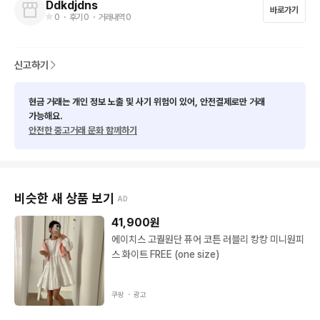
Ddkdjdns
바로가기
* 코르셋 (S)

0
・ 후기
0
・ 거래내역
0
* 금속 체인

* 버클 캐주얼

신고하기
✨ 추가 장신구 (각각 3,000원)

현금 거래는 개인 정보 노출 및 사기 위험이 있어, 안전결제로만 거래
* 목걸이

가능해요.
안전한 중고거래 문화 함께하기
* 머리 장식

👢 부츠 (240~250) : 5,000원

비슷한 새 상품 보기
AD
💡 해적 컨셉은 장신구가 많을수록 더 예쁘게 연출되어 추가하시
는 걸 추천드립니다!

41,900
원
에이치스 고퀄원단 퓨어 코튼 러블리 캉캉 미니원피
📦 배송 안내

스 화이트 FREE (one size)
* 왕복 배송비는 구매자 부담입니다.

쿠팡 ・
광고
* 반납 시에는 반드시 선불 택배로 보내주세요.
