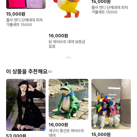
15,000원
부담하셔야 합니다.

졸사 캔디 단체대여 최저
가풀세트 15000
15,000원
💌 문의 양식

졸사 캔디 단체대여 최저
문의는 아래와 같이 보내주세요!

가풀세트 15000
16,000원
“○월 ○일 대여 가능할까요?”

닭 에어슈트 대여 보증금
없음
7.14/7.16❌
이 상품을 추천해요
AD
16,000원
개구리 풍선옷 에어수트
15,000원
대여
53,000원