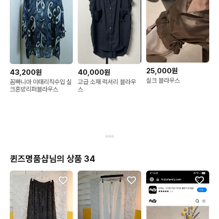
25,000원
43,200원
40,000원
실크 블라우스
꼼빠니아 이태리직수입 실
고급 소재 럭셔리 블라우
크혼방리퍼블라우스
스
퀸즈명품샵님의 상품 34