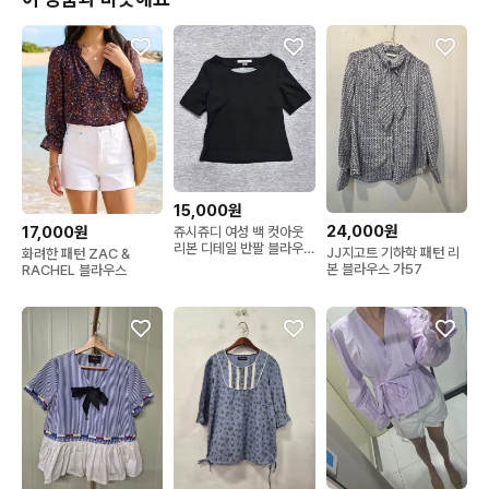
15,000원
24,000원
17,000원
쥬시쥬디 여성 백 컷아웃
리본 디테일 반팔 블라우
JJ지고트 기하학 패턴 리
화려한 패턴 ZAC &
스 티셔츠
본 블라우스 가57
RACHEL 블라우스