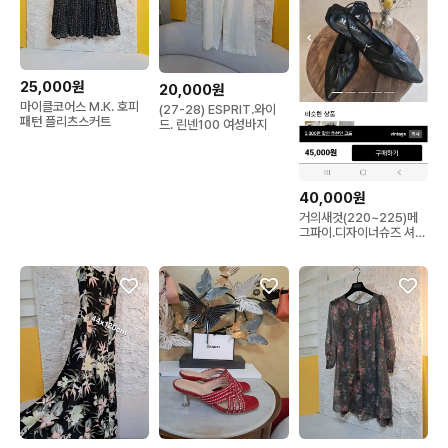
25,000원
20,000원
마이클코어스 M.K. 호피
(27-28) ESPRIT.와이
패턴 플리츠스커트
드. 린넨100 여성바지
40,000원
거의새것(220~225)메
그파이.디자이너슈즈 셔링
슬링백 샌들