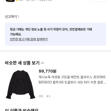
피팅모델이 입고 촬영한옷과

잡화들, 협찬받은 옷들 판매하는

신고하기
명품 shop입니다

현금 거래는 개인 정보 노출 및 사기 위험이 있어, 안전결제로만 거래
💕다른계정 닉네임: 퀸즈명품shop

가능해요.
안전한 중고거래 문화 함께하기
동일 샵이니 구경오세요💕

[예약중]상품은 판매완료
비슷한 새 상품 보기
AD
99,770
원
제시뉴욕 여성용 크링클 페전트 블라우스 JE95NS
BR5800 블랙 66 링클프리 셔링 타이 쉬폰 결혼식
하객룩
쿠팡 ・
광고
이 상품과 비슷해요