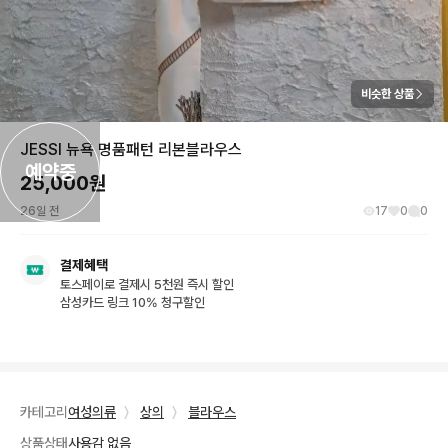
비슷한 상품
JESSI 뉴욕 명품패턴 리본블라우스
예약중
25,000
원
26일 전
17
0
0
결제혜택
토스페이로 결제시 5천원 즉시 할인
삼성카드 링크 10% 청구할인
카테고리
여성의류
〉
상의
〉
블라우스
상품상태
사용감 없음