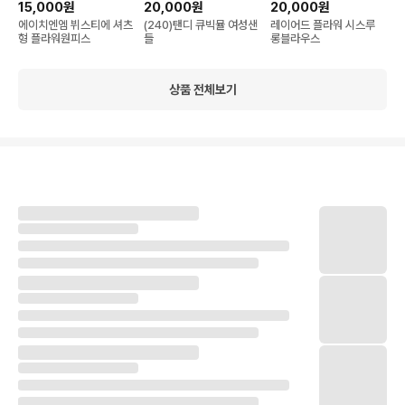
15,000원
20,000원
20,000원
에이치엔엠 뷔스티에 셔츠
(240)탠디 큐빅뮬 여성샌
레이어드 플라워 시스루
형 플라워원피스
들
롱블라우스
상품 전체보기