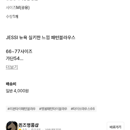
사이즈
M(공용)
수량
1개
JESSI 뉴욕 실키한 느낌 패턴블라우스

66~77사이즈 

가단54

기장60

더보기
 체인 패턴이 고급스럽고 세련된 느낌을 줍니다. 실키한 느낌으로

배송비
착각할정도로  매우부드럽고 

일반 4,000원
편안하게 착용 가능하며 우아합니다

 여러모양의  허리리본으로

#
리본타이패턴블라우
#
명붐패턴타이블라우
#
타이브라우스66
스타일을 연출해보세요 

퀸즈명품샵
바로가기
오염없이 깨끗해요

4.9
・ 후기
55
・ 거래내역
108