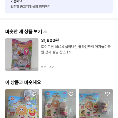
가능해요.
안전한 중고거래 문화 함께하기
비슷한 새 상품 보기
AD
31,900
원
토이트론 5544 실바니안 블라인드백 아기놀이공
원 상세 설명 참조 1개
쿠팡 ・
광고
이 상품과 비슷해요