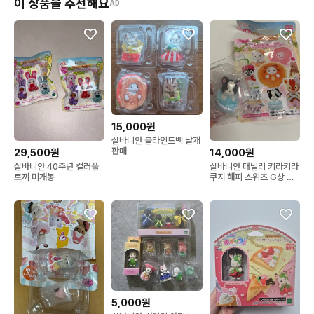
이 상품을 추천해요
AD
15,000원
실바니안 블라인드백 낱개
판매
29,500원
14,000원
실바니안 40주년 컬러풀
실바니안 패밀리 키라키라
토끼 미개봉
쿠지 해피 스위츠 G상 프
렌치불독 마카롱
5,000원