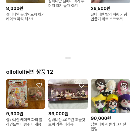
실바니안 컬미미 아기 두
더지 아기 물개 아기
8,000원
26,500원
실바니안 블라인드백 아기
실바니안 딸기 휘핑 키링
케이크 파티 허스키
만들기 세트 초코토끼
ollolloll님의 상품 12
9,900원
86,000원
90,000원
실바니안 케이크 파티 블
실바니안 40주년 초콜릿
잠뜰티비 픽셀리 그시절
라인드백 다람쥐 미개봉
토끼 가족 미개봉
인형