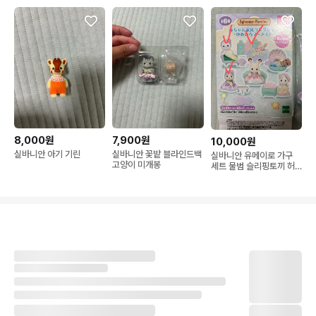
8,000원
7,900원
10,000원
실바니안 아기 기린
실바니안 꽃밭 블라인드백
실바니안 유메이로 가구
고양이 미개봉
세트 물범 슬리핑토끼 허
스키