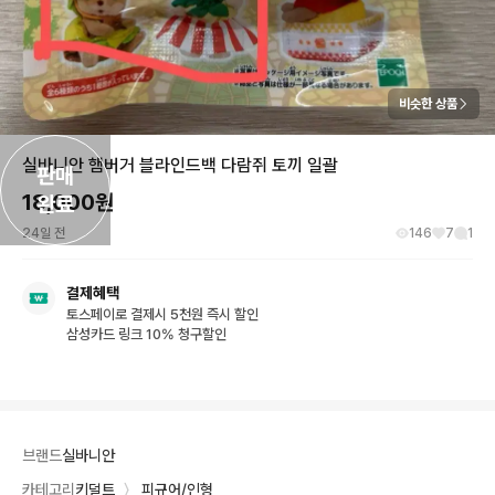
비슷한 상품
실바니안 햄버거 블라인드백 다람쥐 토끼 일괄
판매

18,000
원
완료
24일 전
146
7
1
결제혜택
토스페이로 결제시 5천원 즉시 할인
삼성카드 링크 10% 청구할인
브랜드
실바니안
카테고리
키덜트
〉
피규어/인형