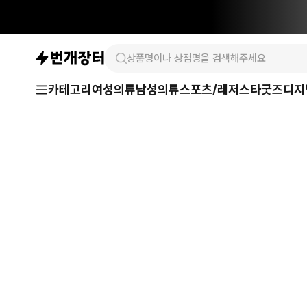
카테고리
여성의류
남성의류
스포츠/레저
스타굿즈
디지