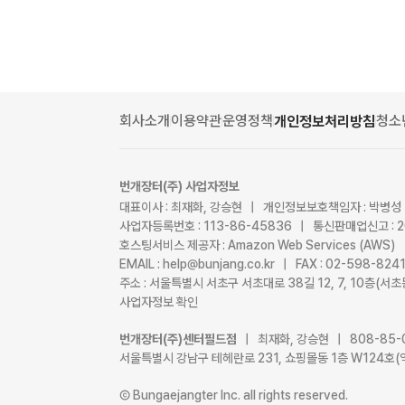
회사소개
이용약관
운영정책
청소
개인정보처리방침
번개장터(주) 사업자정보
대표이사 : 최재화, 강승현 | 개인정보보호책임자 : 박병성
사업자등록번호 : 113-86-45836 | 통신판매업신고 : 
호스팅서비스 제공자 : Amazon Web Services (AWS)
EMAIL : help@bunjang.co.kr | FAX : 02-598-82
주소 : 서울특별시 서초구 서초대로 38길 12, 7, 10층(
사업자정보 확인
번개장터(주)센터필드점
| 최재화, 강승현 | 808-85-
서울특별시 강남구 테헤란로 231, 쇼핑몰동 1층 W124호(
Ⓒ Bungaejangter Inc. all rights reserved.