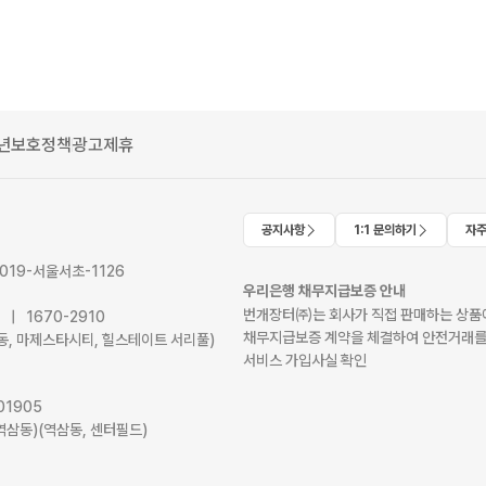
년보호정책
광고제휴
공지사항
1:1 문의하기
자주
2019-서울서초-1126
우리은행 채무지급보증 안내
번개장터㈜는 회사가 직접 판매하는 상품에
41 | 1670-2910
채무지급보증 계약을 체결하여 안전거래를
서초동, 마제스타시티, 힐스테이트 서리풀)
서비스 가입사실 확인
01905
역삼동)(역삼동, 센터필드)