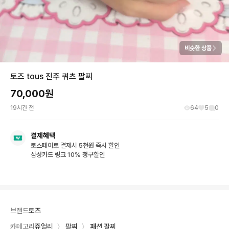
비슷한 상품
토즈 tous 진주 쿼츠 팔찌
70,000
원
19시간 전
64
5
0
결제혜택
토스페이로 결제시 5천원 즉시 할인
삼성카드 링크 10% 청구할인
브랜드
토즈
카테고리
쥬얼리
〉
팔찌
〉
패션 팔찌