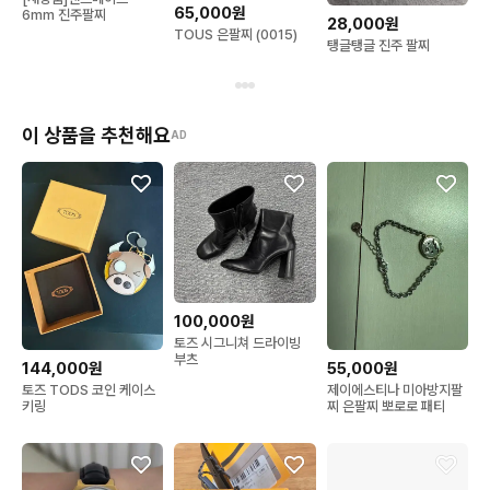
65,000원
6mm 진주팔찌
28,000원
TOUS 은팔찌 (0015)
탱글탱글 진주 팔찌
이 상품을 추천해요
AD
100,000원
토즈 시그니쳐 드라이빙
부츠
144,000원
55,000원
토즈 TODS 코인 케이스
제이에스티나 미아방지팔
키링
찌 은팔찌 뽀로로 패티