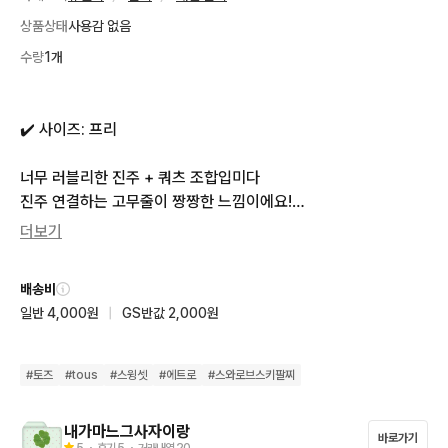
상품상태
사용감 없음
수량
1개
✔️ 사이즈: 프리

너무 러블리한 진주 + 쿼츠 조합입미다

진주 연결하는 고무줄이 짱짱한 느낌이에요!

실버 부분은 s925 재질입니더 ˚₊·—̳͟͞͞♥
더보기
배송비
일반 4,000원
|
GS반값 2,000원
#
토즈
#
tous
#
스윙셋
#
에트로
#
스와로브스키팔찌
내가마느그사자이랑
바로가기
5
・ 후기
5
・ 거래내역
20