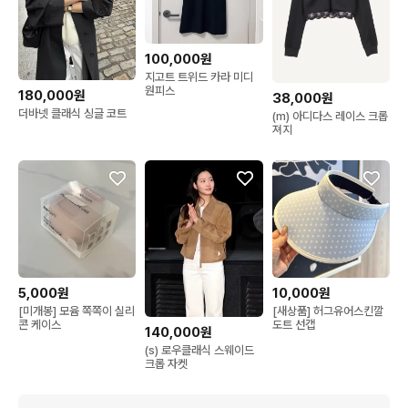
100,000원
지고트 트위드 카라 미디
원피스
180,000원
38,000원
더바넷 클래식 싱글 코트
(m) 아디다스 레이스 크롭
져지
5,000원
10,000원
[미개봉] 모윰 쪽쪽이 실리
[새상품] 허그유어스킨깔
콘 케이스
도트 선캡
140,000원
(s) 로우클래식 스웨이드
크롭 자켓