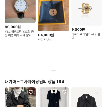
90,000원
9,000원
YSL 입생로랑 생로랑 금
티르리르 데일리 큐 귀걸
64,000원
장 여성 여자 시계 팔찌
이
펜디 펜던트
내가마느그사자이랑님의 상품 194