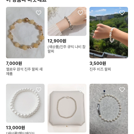
12,900원
(새상품)진주 큐빅 나비 참
팔찌
7,000원
3,500원
옐로우 원석 진주 팔찌 새
진주 비즈 팔찌
제품
13,000원
[새상품]핸드메이드