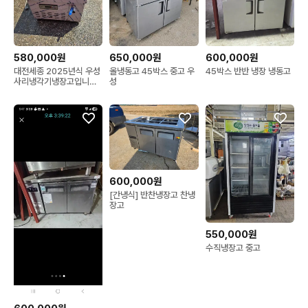
580,000원
650,000원
600,000원
대전세종 2025년식 우성
올냉동고 45박스 중고 우
45박스 반반 냉장 냉동고
사리냉각기냉장고입니다
성
금산옥천청주공주논산계
룡
600,000원
[간냉식] 반찬냉장고 찬냉
장고
550,000원
수직냉장고 중고