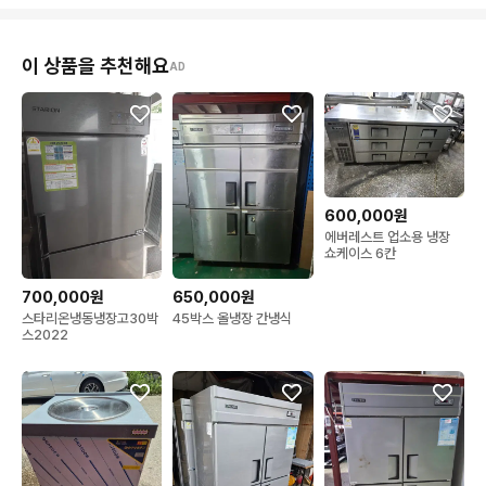
이 상품을 추천해요
AD
600,000원
에버레스트 업소용 냉장
쇼케이스 6칸
700,000원
650,000원
스타리온냉동냉장고30박
45박스 올냉장 간냉식
스2022