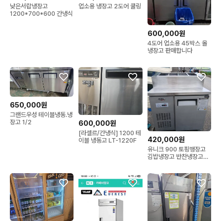
낮은서랍냉장고
업소용 냉장고 2도어 쿨링
1200*700*600 간냉식
600,000원
4도어 업소용 45박스 올
냉장고 판매합니다
650,000원
그랜드우성 테이블냉동.냉
장고 1/2
600,000원
[라셀르/간냉식] 1200 테
420,000원
이블 냉동고 LT-1220F
유니크 900 토핑맹장고
김밥냉장고 반찬냉장고
229