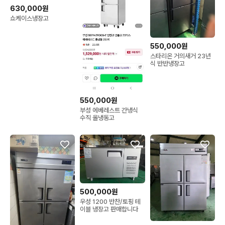
630,000원
쇼케이스냉장고
550,000원
스타리온 거의새거 23년
식 반반냉장고
550,000원
부성 에베레스트 간냉식
수직 올냉동고
500,000원
우성 1200 반찬/토핑 테
이블 냉장고 판매합니다