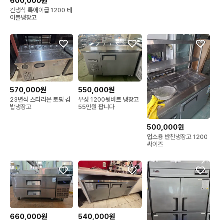
600,000원
간냉식 특에이급 1200 테
이블냉장고
570,000원
550,000원
23년식 스타리온 토핑 김
우성 1200뒷바트 냉장고
밥냉장고
55만원 팝니다
500,000원
업소용 반찬냉장고 1200
싸이즈
660,000원
540,000원