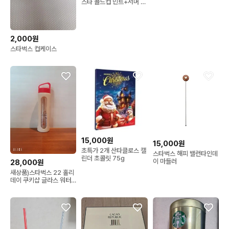
스타 콜드컵 민트+서머 버
클백
2,000원
스타벅스 컵케이스
15,000원
15,000원
초특가 2개 산타클로스 캘
스타벅스 해피 밸런타인데
린더 초콜릿 75g
이 마들러
28,000원
새상품)스타벅스 22 홀리
데이 쿠키샵 글라스 워터
보틀550ml