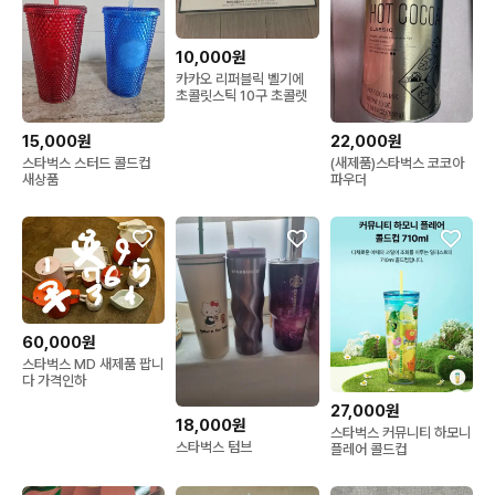
10,000원
카카오 리퍼블릭 벨기에
초콜릿스틱 10구 초콜렛
15,000원
22,000원
스타벅스 스터드 콜드컵
(새제품)스타벅스 코코아
새상품
파우더
60,000원
스타벅스 MD 새제품 팝니
다 가격인하
27,000원
18,000원
스타벅스 커뮤니티 하모니
스타벅스 텀브
플레어 콜드컵