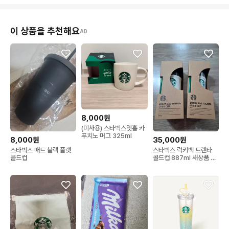
이 상품을 추천해요
AD
8,000원
(미사용) 스타벅스앳홈 카
푸치노 머그 325ml
8,000원
35,000원
스타벅스 매트 블랙 플랫
스타벅스 럭키백 트렌타
콜드컵
콜드컵 887ml 새상품 박
스당