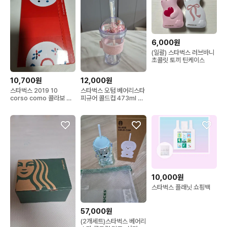
6,000원
(일괄) 스타벅스 러브바니
초콜릿 토끼 틴케이스
10,700원
12,000원
스타벅스 2019 10
스타벅스 오텀 베어리스타
corso como 콜라보 다
피규어 콜드컵 473ml 새
이어리 플래너 미개봉
상품
10,000원
스타벅스 플래닛 쇼핑백
57,000원
(2개세트)스타벅스 베어리