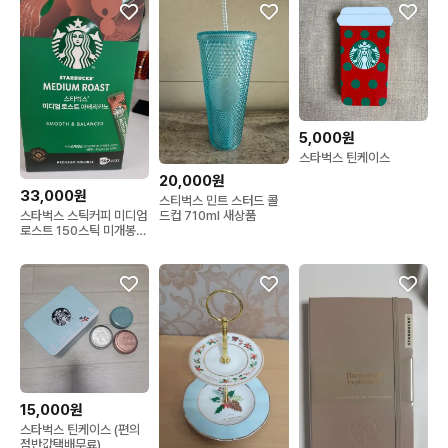
5,000원
스타벅스 틴케이스
20,000원
33,000원
스티벅스 민트 스터드 콜
스타벅스 스틱커피 미디엄
드컵 710ml 새상품
로스트 150스틱 미개봉
새상품
15,000원
스타벅스 틴케이스 (편의
점반값택배무료)