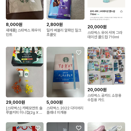
8,000원
2,800원
20,000원
새제품] 스타벅스 파우치
밀카 버블리 알파인 밀크
스타벅스 유어 서머 그라
민트
초콜릿
데이션 콜드컵 710ml
20,000원
스타벅스 공카드 소장용
수집용 카드
29,000원
5,000원
[스타벅스] 카페모먼트 솔
스타벅스 2022 다이어리
루블커피 미니컵(2g X 12
플래너 미개봉
개입)