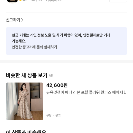
잡화들, 협찬받은 옷들 판매하는

명품 shop입니다

신고하기
💕다른계정 닉네임: 퀸즈명품shop

동일 샵이니 구경오세요💕

현금 거래는 개인 정보 노출 및 사기 위험이 있어, 안전결제로만 거래
가능해요.
안전한 중고거래 문화 함께하기
[예약중]상품은 판매완료
비슷한 새 상품 보기
AD
42,600
원
뉴욕멋쟁이 베냐 리본 프릴 플라워 원피스 베이지 L
쿠팡 ・
광고
이 상품과 비슷해요