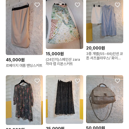
20,000원
15,000원
3종 개별(55~66)린넨 코
튼 셔츠블라우스/ 화이트
(24인치)스페인산 zara
45,000원
린넨스커트
자라 랩 리본스커트
르베이지 여름 밴딩스커트
50,000원
25,000원