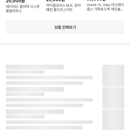
20,000원
made. in. italy 마크제이
마이클코어스 M.K. 호피
레이어드 플라워 시스루
콥스 가죽토드백 체인숄더
패턴 플리츠스커트
롱블라우스
백
상품 전체보기