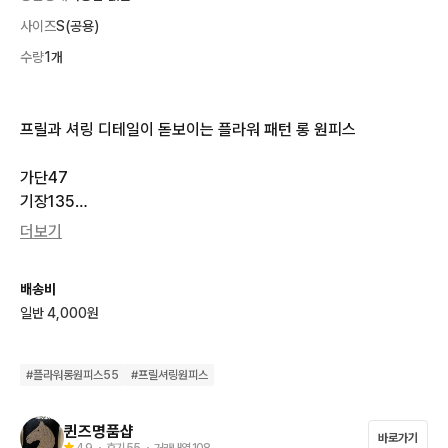
사이즈
S(공용)
수량
1개
프릴과 셔링 디테일이 돋보이는 플라워 패턴 롱 원피스

가단47

기장135

55~슬림66 도 가능

더보기
검정 바탕에 노란색 꽃무늬가 화사하게 들어가서 화려하면서도 세
배송비
련된 느낌을 주는 원피스

일반 4,000원
특별한 날은 물론 데일리룩으로도 활용하기 좋은 아이템입니다.

#
플라워롱원피스55
#
프릴셔링원피스
깨끗한 원피스예요 

퀸즈명품샵
바로가기
피팅모델이 입고 촬영한옷과

4.9
・ 후기
55
・ 거래내역
108