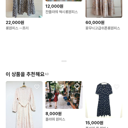
12,000원
잔플라워 맥시롱원피스
22,000원
60,000원
롱원피스 ㅡ프리
꽃무늬고급쉬폰롱원피스
이 상품을 추천해요
AD
8,000원
플라워 원피스
15,000원