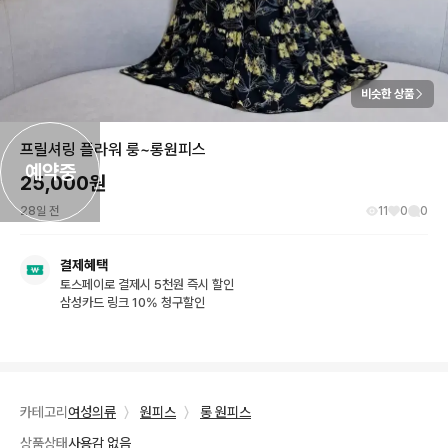
비슷한 상품
프릴셔링 플라워 룽~롱원피스
예약중
25,000
원
28일 전
11
0
0
결제혜택
토스페이로 결제시 5천원 즉시 할인
삼성카드 링크 10% 청구할인
카테고리
여성의류
〉
원피스
〉
롱 원피스
상품상태
사용감 없음