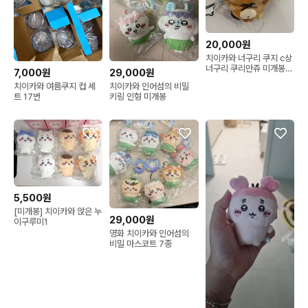
20,000원
치이카와 너구리 쿠지 c상
너구리 쿠리만쥬 미개봉
7,000원
29,000원
새제품
치이카와 여름쿠지 컵 세
치이카와 인어섬의 비밀
트 17번
키링 인형 미개봉
5,500원
[미개봉] 치이카와 앉은 누
29,000원
이구루미1
영화 치이카와 인어섬의
비밀 마스코트 7종