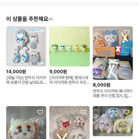
이 상품을 추천해요
AD
14,000원
9,000원
[에눌 가능] 먼작귀 치이카
[치이카와 판매] 롯데시네
와 모몽가 인형 날아오르
마 치이카와 먼작귀 우산
8,000원
는 울먹 독버섯 꼬몽가
피규어
먼작귀 치이카와 애니마이
여름 쿠지 인형,접시,컵,파
우치,라스트원 피규어 판
매