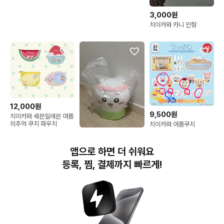
3,000원
치이카와 카니 인형
12,000원
9,500원
치이카와 세븐일레븐 여름
의추억 쿠지 파우치
치이카와 여름쿠지
62,000원
당일배송) 치이카와 신상
앱으로 하면 더 쉬워요
인어섬의 비밀 영화 한정
판 팝콘통
등록, 찜, 결제까지 빠르게!
번개장터(주) 사업자정보, 이용약관 및 기타 법적고지
번개장터㈜는 통신판매중개자이며, 통신판매의 당사자가 아닙니다. 전자상거래 등에서의