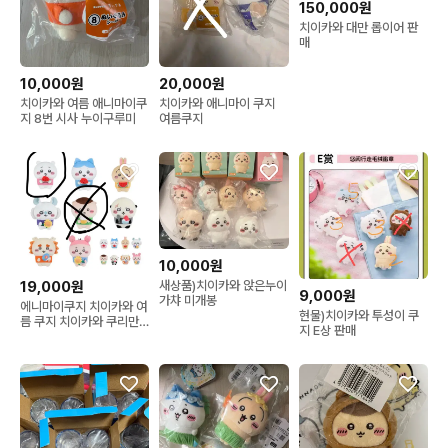
150,000원
치이카와 대만 롭이어 판
매
10,000원
20,000원
치이카와 여름 애니마이쿠
치이카와 애니마이 쿠지
지 8번 시사 누이구루미
여름쿠지
10,000원
새상품)치이카와 앉은누이
19,000원
9,000원
가챠 미개봉
에니마이쿠지 치이카와 여
현물)치이카와 투성이 쿠
름 쿠지 치이카와 쿠리만
지 E상 판매
쥬 누이