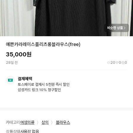
비슷한 상품
예쁜카라레이스플리츠롱블라우스(free)
35,000
원
28일 전
20
0
0
결제혜택
토스페이로 결제시 5천원 즉시 할인
삼성카드 링크 10% 청구할인
카테고리
여성의류
〉
상의
〉
블라우스
상품상태
사용감 없음