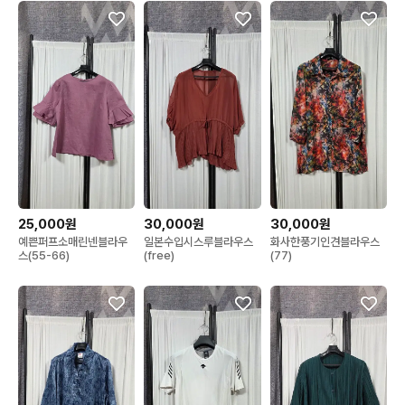
25,000원
30,000원
30,000원
예쁜퍼프소매린넨블라우
일본수입시스루블라우스
화사한풍기인견블라우스
스(55-66)
(free)
(77)