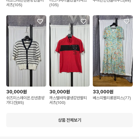
라코스테린넨혼방반팔티
디스커버리쿨반팔티셔츠
우아한인견블라우스(88)
셔츠(105)
(105)
30,000원
30,000원
33,000원
쉬즈미스레이온.린넨혼방
까스텔바작쿨냉감반팔티
베스띠벨리롱원피스(77)
가디건(85)
셔츠(100)
상품 전체보기