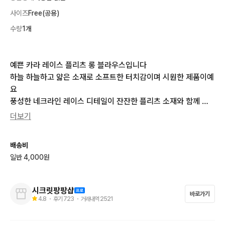
사이즈
Free(공용)
수량
1개
예쁜 카라 레이스 플리츠 롱 블라우스입니다

하늘 하늘하고 얇은 소재로 소프트한 터치감이며 시원한 제품이예
요

풍성한 네크라인 레이스 디테일이 잔잔한 플리츠 소재와 함께 고
급스럽습니다

더보기
자연스럽게 흐르듯 떨어지는 핏감이 체형 커버와 함께 실루엣이
 너무 예쁘고

배송비
편안하게 착용하기 좋아요

일반 4,000원
입으면 더 우아하고 럭셔리한 무드의 예쁜 롱 블라우스입니다

상태 너무 좋아요

시크릿팡팡샵
바로가기
사이즈 free

4.8
・ 후기
723
・ 거래내역
2521
총길이 90       가슴반품 55
