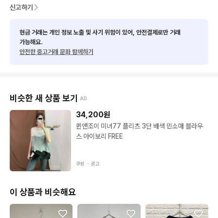
신고하기
*브랜드의 좋은 상품 저렴히 판매합니다

*상태에 맞추어 가격 올리고 여러개로 입다보니 일일이 알수없어
 출시년도. 실가격 질문 안받으니 양해 부탁드려요           

현금 거래는 개인 정보 노출 및 사기 위험이 있어, 안전결제로만 거래
가능해요.
*폰사진으로 색상이 실제보다 고르지 못하거나 약간씩 진하고 연
안전한 중고거래 문화 함께하기
하게 보여질수 있습니다

*세탁은 하지 않고 다림질 간혹 미흡할수 있으며 미세 하자 거의
 없긴 하지만 중고라서 혹 있을수 있습니다

*사이즈는 재는 방법에 따라 약간의 오차가 있을수 있습니다

비슷한 새 상품 보기
AD
*사람마다 체형과 스타일이 달라 착샷과 스펙 질문 안받습니다

*위에 고지한 내용포함 모든 제품은                 반품.교환.환불 없
34,200
원
으니 꼭 신중한 구매 부탁드립니다

퀸앤조이 미녀77 플리츠 3단 배색 민소매 블라우
*택비는 3500원. 제주도는 5500원.  추가입금 없으면 착불로 갑
스 아이보리 FREE
니다

*모든 상품 입금순이며 에눌은 없습니다
쿠팡 ・
광고
이 상품과 비슷해요