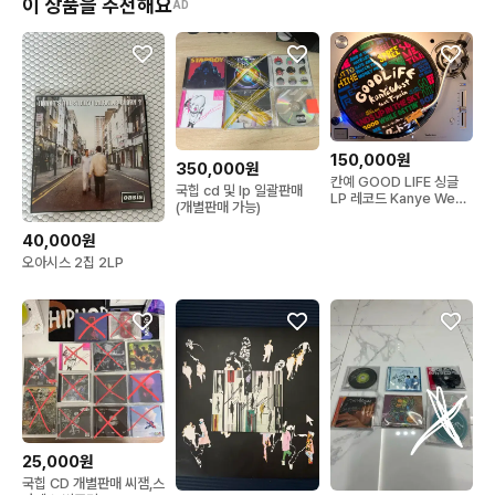
이 상품을 추천해요
AD
150,000원
350,000원
칸예 GOOD LIFE 싱글
국힙 cd 및 lp 일괄판매
LP 레코드 Kanye West
(개별판매 가능)
힙합
40,000원
오아시스 2집 2LP
25,000원
국힙 CD 개별판매 씨잼,스