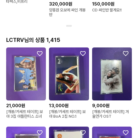
타렉스,비프리
320,000원
150,000원
양홍원 오보에 싸인 개봉
CD 싸인반 팔게요!!
반
LCTRV님의 상품 1,415
21,000원
13,000원
9,000원
[개봉/카세트 테이프] 보
[개봉/카세트 테이프] 보
[개봉/카세트 테이프] 겨
아 3집 아틀란티스 소녀
아 BoA 2집 NO.1
울연가 OST