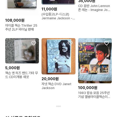
35,000원
CD 음반 John Lennon
11,000원
존 레논 - Imagine John
Lennon
(수입중고LP-디스코)
Jermaine Jackson -
108,000원
Jermaine Jackson
마이클 잭슨 Thriller 25
주년 2LP 바이닐 판매
5,000원
잭슨 앤 히즈 밴드 기타 무
드 CD미개봉 새것
20,000원
자넷 잭슨 DVD Janet
100,000원
Jackson
1983 팝송 모음 25주년
기념 앨범마이클잭슨미개
봉엘피