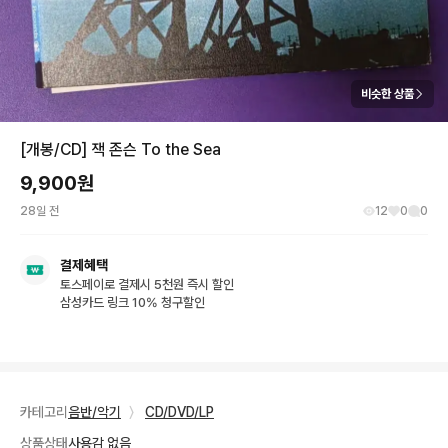
비슷한 상품
[개봉/CD] 잭 존슨 To the Sea
9,900
원
28일 전
12
0
0
결제혜택
토스페이로 결제시 5천원 즉시 할인
삼성카드 링크 10% 청구할인
카테고리
음반/악기
〉
CD/DVD/LP
상품상태
사용감 없음