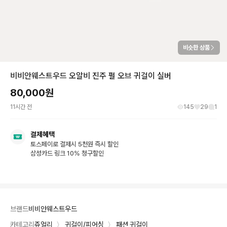
비슷한 상품
비비안웨스트우드 오알비 진주 펄 오브 귀걸이 실버
80,000
원
11시간 전
145
29
1
결제혜택
토스페이로 결제시 5천원 즉시 할인
삼성카드 링크 10% 청구할인
브랜드
비비안웨스트우드
카테고리
쥬얼리
〉
귀걸이/피어싱
〉
패션 귀걸이