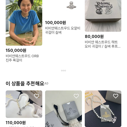
100,000원
비비안웨스트우드 오알비
귀걸이 실버
80,000원
비비안 웨스트우드 하트
오비 귀걸이 / 실버 후프
150,000원
귀걸이
비비안웨스트우드 ORB
진주 목걸이
이 상품을 추천해요
AD
110,000원