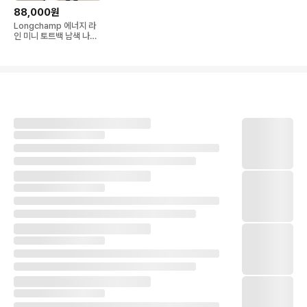
88,000원
Longchamp 에너지 라
인 미니 토트백 남색 나일
론 가방 분리형 숄더스트
랩 포함 새상품 중고