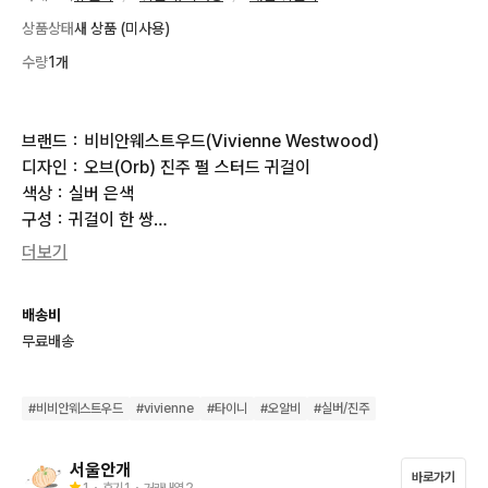
상품상태
새 상품 (미사용)
수량
1개
브랜드：비비안웨스트우드(Vivienne Westwood)

디자인：오브(Orb) 진주 펄 스터드 귀걸이

색상：실버 은색

구성：귀걸이 한 쌍

착용 타입：스터드 피어싱

더보기
📦 배송 안내

상품은 서울에서 발송되며 오늘 구매하시는 경우 내일 출고될 가
배송비
능성이 높고, 배송 소요 기간은 약 2일 정도 소요됩니다.

무료배송
플랫폼 안전결제만 거래 가능하며 직거래는 진행하지 않습니다.
#
비비안웨스트우드
#
vivienne
#
타이니
#
오알비
#
실버/진주
서울안개
바로가기
1
・ 후기
1
・ 거래내역
2