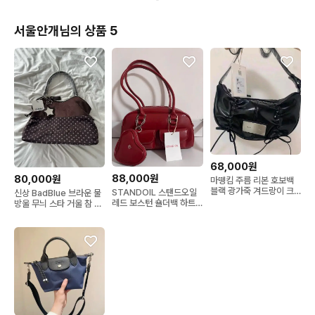
서울안개님의 상품 5
68,000원
88,000원
80,000원
마뗑킴 주름 리본 호보백
블랙 광가죽 겨드랑이 크
STANDOIL 스탠드오일
신상 BadBlue 브라운 물
로스 숄더백 새상품 태그
레드 보스턴 숄더백 하트
방울 무늬 스타 거울 참 토
파우치 세트
트백 숄더백 데일