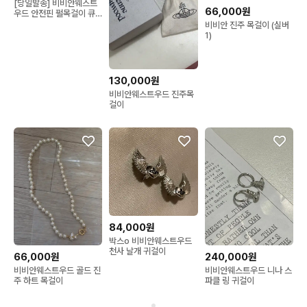
[당일발송] 비비안웨스트
66,000원
우드 안전핀 펄목걸이 큐
빅 오브 액세서리 선물용
비비안 진주 목걸이 (실버
1)
130,000원
비비안웨스트우드 진주목
걸이
84,000원
박스o 비비안웨스트우드
천사 날개 귀걸이
66,000원
240,000원
비비안웨스트우드 골드 진
비비안웨스트우드 니나 스
주 하트 목걸이
파클 링 귀걸이