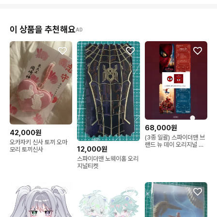
이 상품을 추천해요
AD
68,000원
42,000원
(3종 일괄) 스파이더맨 브
오카자키 신사 토끼 오마
랜드 뉴 데이 오리지널 티
12,000원
모리 토끼신사
켓 2종 + 핀뱃지
스파이더맨 노웨이홈 오리
지널티켓