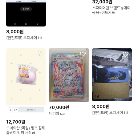
32,000원
스파이더맨 브랜드뉴데이
광음+아트카드
8,000원
[안전포장] 오디세이 ttt
8,000원
70,000원
[안전포장] 오디세이 ttt
님피아 sar
12,700원
모아의샵 (목삼) 핑크 감튀
슬랑이 빙피 새상품