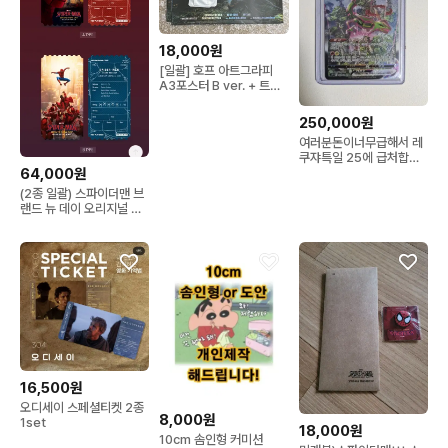
18,000원
[일괄] 호프 아트그라피
A3포스터 B ver. + 트레
이딩 카드 세트
250,000원
여러분돈이너무급해서 레
쿠쟈특일 25에 급처합니
다
64,000원
(2종 일괄) 스파이더맨 브
랜드 뉴 데이 오리지널 티
켓 2종
16,500원
오디세이 스페셜티켓 2종
8,000원
1set
18,000원
10cm 솜인형 커미션