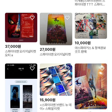
미개봉)스파이더맨ttt 스
파이더맨 TTT 스파이더
맨 브랜드 뉴 데이 ttt 스파
이더맨특전 스파이더맨뱃
지
10,000원
37,000원
아스파라거스 & 청색경보
27,000원
스파이더맨 오리지널티켓
굿즈 판매
스파이더맨 오리지널티켓
오티 a
15,900원
<스파이더맨 브랜드 뉴 데
이> 스페셜 티켓