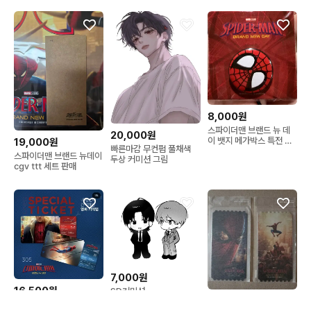
8,000원
스파이더맨 브랜드 뉴 데
20,000원
이 뱃지 메가박스 특전 미
19,000원
빠른마감 무컨펌 풀채색
개봉
스파이더맨 브랜드 뉴데이
두상 커미션 그림
cgv ttt 세트 판매
7,000원
16,500원
SD커미션
77,000원
스파이더맨 브랜드 뉴 데