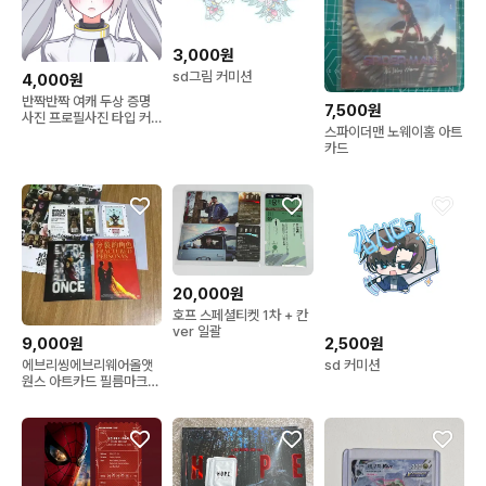
3,000원
sd그림 커미션
4,000원
반짝반짝 여캐 두상 증명
7,500원
사진 프로필사진 타입 커
스파이더맨 노웨이홈 아트
미션
카드
20,000원
호프 스페셜티켓 1차 + 칸
ver 일괄
9,000원
2,500원
에브리씽에브리웨어올앳
sd 커미션
원스 아트카드 필름마크
에에올 돌포스터 오리지널
티켓뱃지