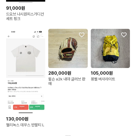
91,000원
드오브 나시원피스가디건
세트 핑크
280,000원
105,000원
윌슨 a2k 내야 글러브 판
몽벨 버사라이트
매
130,000원
헬리녹스 데우스 반팔티 L