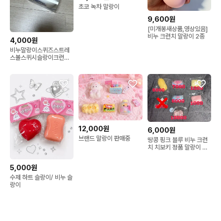
초코 녹차 말랑이
9,600원
[미개봉새상품,영상있음]
비누 크런치 말랑이 2종
4,000원
비누말랑이스퀴즈스트레
스볼스퀴시슬랑이크런치
아님
12,000원
6,000원
브랜드 말랑이 판매중
땅콩 핑크 블루 비누 크런
치 치보키 정품 말랑이 슬
랑이 베개 스퀴시
5,000원
수제 하트 슬랑이/ 비누 슬
랑이