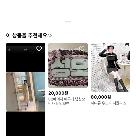
이 상품을 추천해요
AD
20,000원
80,000원
82메이저 에투메 남성모
허니뮤 후드 미니원피스
반사 네임보드