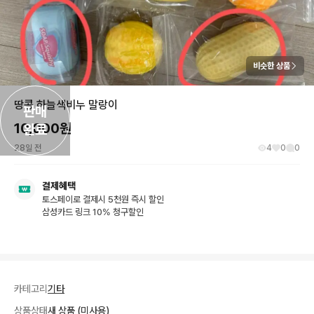
비슷한 상품
땅콩 하늘색비누 말랑이
판매

10,000
원
완료
28일 전
4
0
0
결제혜택
토스페이로 결제시 5천원 즉시 할인
삼성카드 링크 10% 청구할인
카테고리
기타
상품상태
새 상품 (미사용)