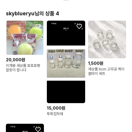
skyblueryu님의 상품 4
20,000원
1,500원
미개봉 새상품 호호호빵
새상품 6cm 고무공 케이
말랑이 팝니다
블타이 세트
15,000원
투투접착제