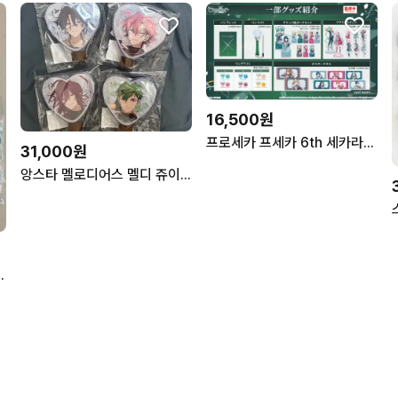
16,500원
프로세카 프세카 6th 세카라이 공구 전품목
31,000원
앙스타 멜로디어스 멜디 쥬이스 마슈 노조미 치토세 라이브 하트 튜브
야테 굿즈 일괄