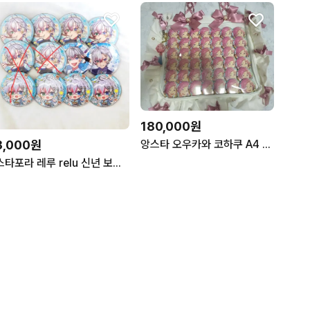
180,000원
3,000원
앙스타 오우카와 코하쿠 A4 이타백
스타포라 레루 relu 신년 보쿠이로 캔뱃지 판매