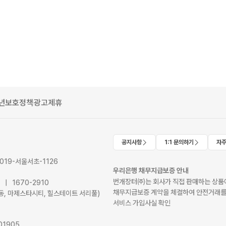
년보호정책
광고제휴
공지사항
1:1 문의하기
자주
2019-서울서초-1126
우리은행 채무지급보증 안내
번개장터㈜는 회사가 직접 판매하는 상품에
41 | 1670-2910
채무지급보증 계약을 체결하여 안전거래를
서초동, 마제스타시티, 힐스테이트 서리풀)
서비스 가입사실 확인
01905