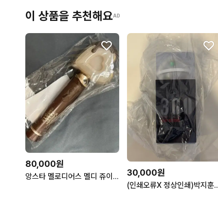
이 상품을 추천해요
AD
80,000원
30,000원
앙스타 멜로디어스 멜디 쥬이스 노조미 마슈 치토세 응원봉 펜라이트
(인쇄오류X 정상인쇄)박지훈 뽑