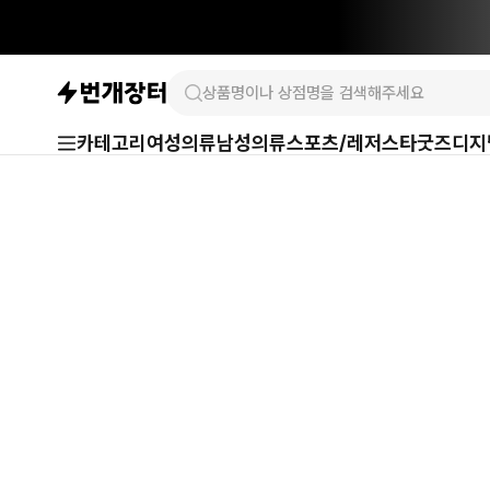
카테고리
여성의류
남성의류
스포츠/레저
스타굿즈
디지