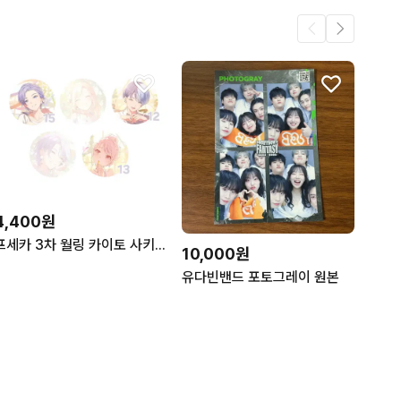
4,400원
프세카 3차 월링 카이토 사키 토우야 미즈키 가산점 공구 캔뱃지 각전 각후
10,000원
유다빈밴드 포토그레이 원본