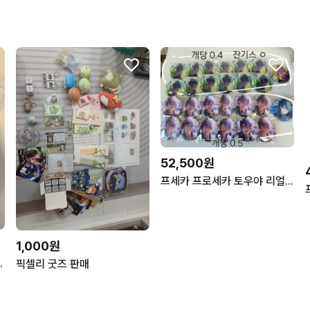
52,500원
프세카 프로세카 토우야 리얼라이즈 앙스타 캔뱃지 판매
1,000원
봉 미니 응원봉 키링
픽셀리 굿즈 판매