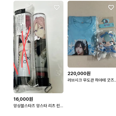
220,000원
러브시크 무도관 하
16,000원
앙상블스타즈 앙스타 리츠 린네 코하쿠 드림라 킹블 펜라이트 튜브