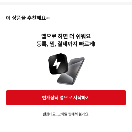
이 상품을 추천해요
AD
12,000원
25,000원
5,000원
앱으로 하면 더 쉬워요
편입영어 로직트리
편입영어 보카바이블 4.0
정병권 로직트리
AB 권 팝니다
등록, 찜, 결제까지 빠르게!
13,000원
25,000원
10,000원
해커스 편입영어 2개월 단
김영 편입 기출 영어 25
2024 김영편입 수학 기출
기 독해 이론 실전 문제집
26 수학 26
문제집, 연고대 기출문제
해설집 교재 책
번개장터 앱으로 시작하기
번개장터(주) 사업자정보, 이용약관 및 기타 법적고지
번개장터㈜는 통신판매중개자이며, 통신판매의 당사자가 아닙니다. 전자상거래 등에서의
소비자보호에 관한 법률 등 관련 법령 및 번개장터㈜의 약관에 따라 상품, 상품정보, 거래에 관한 책임은
개별 판매자에게 귀속하고, 번개장터㈜는 원칙적으로 회원간 거래에 대하여 책임을 지지 않습니다.
괜찮아요, 모바일 웹에서 볼게요.
다만, 번개장터㈜가 직접 판매하는 상품에 대한 책임은 번개장터㈜에게 귀속합니다.
Ⓒ Bungaejangter Inc. all rights reserved.