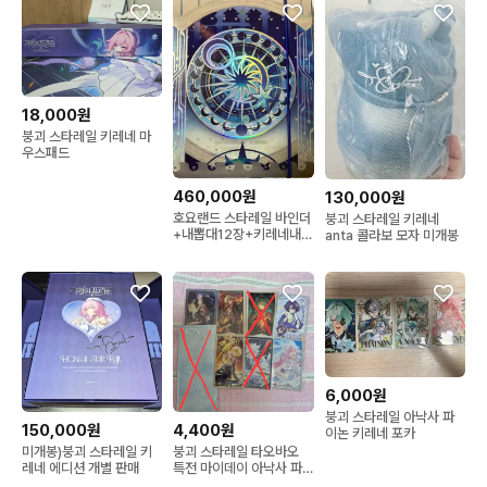
18,000원
붕괴 스타레일 키레네 마
우스패드
460,000원
130,000원
호요랜드 스타레일 바인더
붕괴 스타레일 키레네
+내뽑대12장+키레네내뽑
anta 콜라보 모자 미개봉
대+엽서
6,000원
붕괴 스타레일 아낙사 파
150,000원
4,400원
이논 키레네 포카
미개봉)붕괴 스타레일 키
붕괴 스타레일 타오바오
레네 에디션 개별 판매
특전 마이데이 아낙사 파
이논 키레네 헤르타 판매