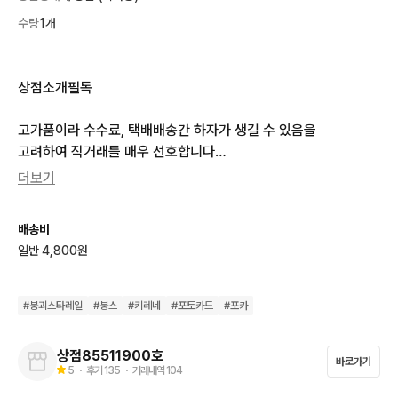
수량
1개
상점소개필독

고가품이라 수수료, 택배배송간 하자가 생길 수 있음을

고려하여 직거래를 매우 선호합니다

택배배송으로 구매 시 빛비춤동영상 발송 드리고 배송 중의 하자
더보기
생김은 교환환불 불가합니다

배송비
붕괴스타레일 붕스 내가쓰는대로

일반 4,800원
키레네 이벤트 특전 포토카드 개별/일괄 판매

전체 빛비춤으로 하자유무 확인완료했고 매우 깨끗합니다

#
붕괴스타레일
#
붕스
#
키레네
#
포토카드
#
포카
개별 30.0
상점85511900호
바로가기
5
・ 후기
135
・ 거래내역
104