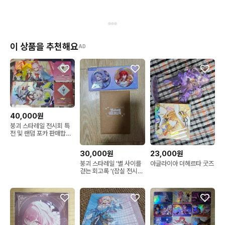
이 상품을 추천해요
AD
40,000원
붕괴 스타레일 전시회 특
전 및 랜덤 포카 판매합니
다
30,000원
23,000원
붕괴 스타레일 '별 사이를
아글라이아 더헤르타 굿즈
걷는 회고록 '(잠실 전시
회) 캔배지&랜티큘러 세트
(은랑&히메코)