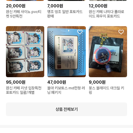
20,000원
7,000원
12,000원
원신 카페 사이노 pvc티
명조 띵조 일반 포토카드
원신 카페 나히다 폴라로
켓 5만특전
판매
이드 파우치 포토카드
95,000원
47,000원
9,000원
원신 카페 리넷 입장특전
블아 키보토스 md한정 러
붕스 블레이드 아크릴 키
포토카드 일괄/개별
닝 패키지
링
상품 전체보기