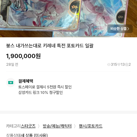
비슷한 상품
붕스 내가쓰는대로 키레네 특전 포토카드 일괄
1,900,000
원
28일 전
315
13
2
결제혜택
토스페이로 결제시 5천원 즉시 할인
삼성카드 링크 10% 청구할인
카테고리
스타굿즈
〉
방송/예능/캐릭터
〉
팬시/포토카드
상품상태
새 상품 (미사용)