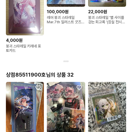
100,000원
22,000원
레어 붕괴 스타레일
붕괴 스타레일 '별 사이를
Mar.7th 일러스트 굿즈
걷는 회고록 '(잠실 전시
세트
회) 랜덤 포토카드 올컬렉
션(9종)
4,000원
붕괴 스타레일 키레네 포
토카드
상점85511900호님의 상품 32