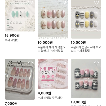
15,900원
수제 네일팁
10,000원
10,000원
주문제작 체리 자석젤 도
주문제작 안녕자두야 꼬꼬
트 블러셔 수제 네일팁
도트 수제네일팁
4,000원
수제 네일팁 주문제작
13,000원
7,000원