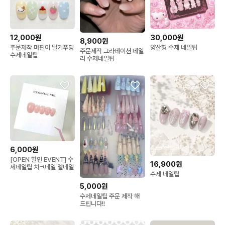
12,000원
30,000원
8,900원
주문제작 머핀이 딸기푸딩
양산형 수제 네일팁
주문제작 그라데이션 데일
수제네일팁
리 수제네일팁
6,000원
[OPEN 할인 EVENT] 수
16,900원
제네일팁 치크네일 젤네일
수제 네일팁
5,000원
수제네일팁 주문 제작 해
드립니다!!