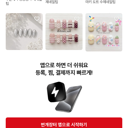
제네일팁
마키 도트 수제네일팁
팁
12,900원
11,000원
13,000원
방학기간할인) 물방울 수
주문제작 프렌치 스트라이
주문제작 우사하나 스프링
앱으로 하면 더 쉬워요
제네일팁
프 도트 수제 네일팁
클 수제 네일팁
등록, 찜, 결제까지 빠르게!
번개장터(주) 사업자정보, 이용약관 및 기타 법적고지
번개장터㈜는 통신판매중개자이며, 통신판매의 당사자가 아닙니다. 전자상거래 등에서의
소비자보호에 관한 법률 등 관련 법령 및 번개장터㈜의 약관에 따라 상품, 상품정보, 거래에 관한 책임은
개별 판매자에게 귀속하고, 번개장터㈜는 원칙적으로 회원간 거래에 대하여 책임을 지지 않습니다.
다만, 번개장터㈜가 직접 판매하는 상품에 대한 책임은 번개장터㈜에게 귀속합니다.
Ⓒ Bungaejangter Inc. all rights reserved.
번개장터 앱으로 시작하기