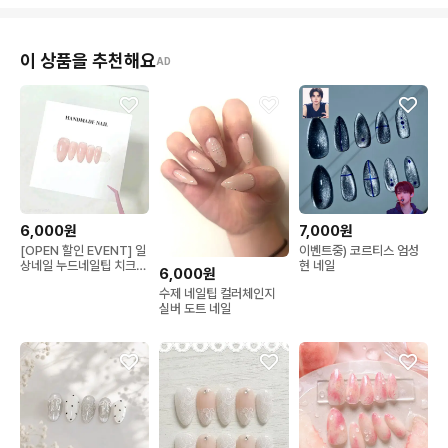
이 상품을 추천해요
AD
6,000원
7,000원
[OPEN 할인 EVENT] 일
이벤트중) 코르티스 엄성
상네일 누드네일팁 치크네
현 네일
6,000원
일 수제네일팁
수제 네일팁 컬러체인지
실버 도트 네일