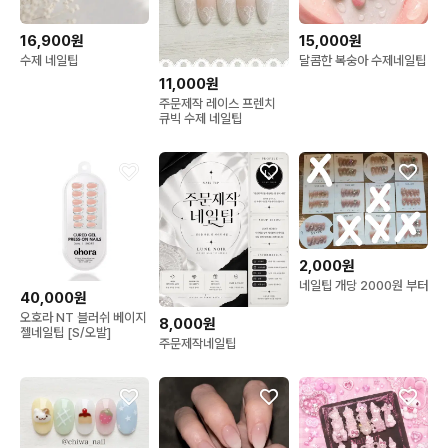
16,900원
15,000원
수제 네일팁
달콤한 복숭아 수제네일팁
11,000원
주문제작 레이스 프렌치
큐빅 수제 네일팁
2,000원
네일팁 개당 2000원 부터
40,000원
오호라 NT 블러쉬 베이지
8,000원
젤네일팁 [S/오발]
주문제작네일팁