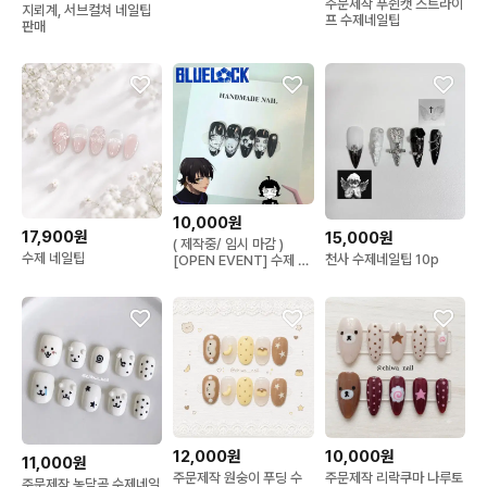
주문제작 푸쉰캣 스트라이
지뢰계, 서브컬쳐 네일팁
프 수제네일팁
판매
10,000원
17,900원
15,000원
( 제작중/ 임시 마감 )
수제 네일팁
천사 수제네일팁 10p
[OPEN EVENT] 수제 애
니네일 | 오타쿠 네일 | 캐
릭터 네일 애니네일팁 주
문제작
12,000원
10,000원
11,000원
주문제작 원숭이 푸딩 수
주문제작 리락쿠마 나루토
주문제작 농담곰 수제네일