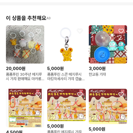
이 상품을 추천해요
AD
20,000원
5,000원
3,000원
폼폼푸린 30주년 메지루
폼폼푸린 스콘 메지루시
한교동 가챠
시 가챠 판매해요 마카롱
마킹악세사리 가챠 캡슐토
스콘
이
5,000원
5,000원
4,500원
폼폼푸린 메지루시 가챠