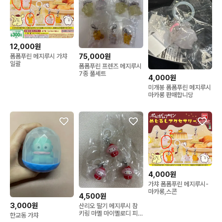
12,000원
75,000원
폼폼푸린 메지루시 가챠
일괄
폼폼푸린 프렌즈 메지루시
7종 풀세트
4,000원
미개봉 폼폼푸린 메지루시
마카롱 판매합니당
4,000원
가챠 폼폼푸린 메지루시-
마카롱,스콘
4,500원
3,000원
산리오 딸기 메지루시 참
키링 마멜 마이멜로디 피
한교동 가챠
규어 가챠