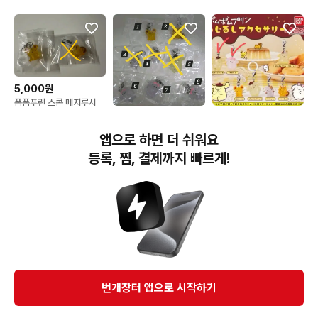
5,000원
폼폼푸린 스콘 메지루시
5,500원
10,000원
폼폼푸린 메지루시
폼폼푸린 메지루시 가챠
앱으로 하면 더 쉬워요
(폼폼푸린A, 마카롱) 일괄
판매
등록, 찜, 결제까지 빠르게!
번개장터(주) 사업자정보, 이용약관 및 기타 법적고지
번개장터㈜는 통신판매중개자이며, 통신판매의 당사자가 아닙니다. 전자상거래 등에서의
소비자보호에 관한 법률 등 관련 법령 및 번개장터㈜의 약관에 따라 상품, 상품정보, 거래에 관한 책임은
개별 판매자에게 귀속하고, 번개장터㈜는 원칙적으로 회원간 거래에 대하여 책임을 지지 않습니다.
다만, 번개장터㈜가 직접 판매하는 상품에 대한 책임은 번개장터㈜에게 귀속합니다.
Ⓒ Bungaejangter Inc. all rights reserved.
번개장터 앱으로 시작하기
APP 다운로드