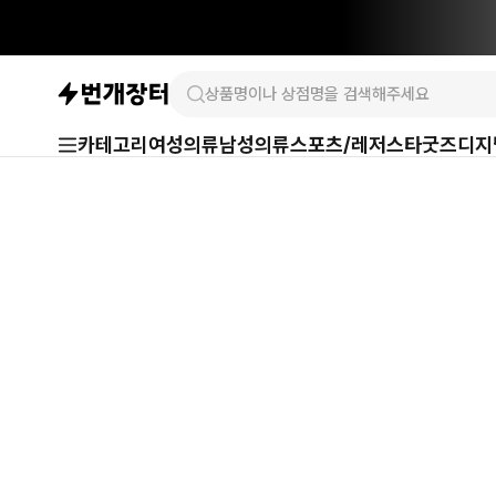
카테고리
여성의류
남성의류
스포츠/레저
스타굿즈
디지