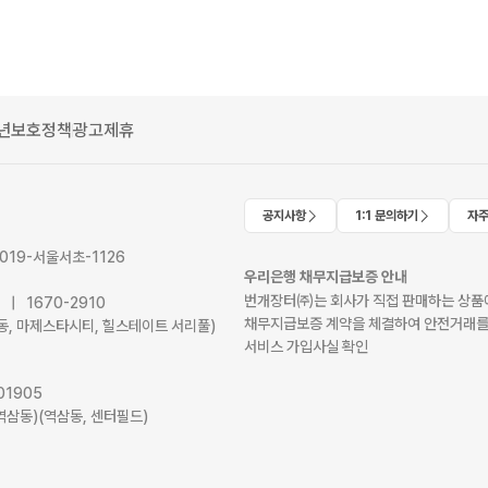
년보호정책
광고제휴
공지사항
1:1 문의하기
자주
2019-서울서초-1126
우리은행 채무지급보증 안내
번개장터㈜는 회사가 직접 판매하는 상품에
41 | 1670-2910
채무지급보증 계약을 체결하여 안전거래를
서초동, 마제스타시티, 힐스테이트 서리풀)
서비스 가입사실 확인
01905
역삼동)(역삼동, 센터필드)