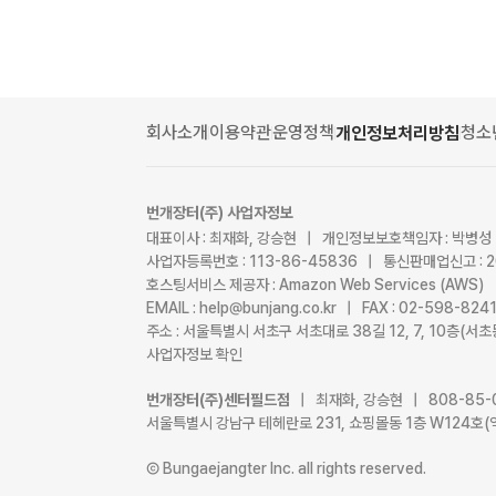
회사소개
이용약관
운영정책
청소
개인정보처리방침
번개장터(주) 사업자정보
대표이사 : 최재화, 강승현 | 개인정보보호책임자 : 박병성
사업자등록번호 : 113-86-45836 | 통신판매업신고 : 
호스팅서비스 제공자 : Amazon Web Services (AWS)
EMAIL : help@bunjang.co.kr | FAX : 02-598-82
주소 : 서울특별시 서초구 서초대로 38길 12, 7, 10층(
사업자정보 확인
번개장터(주)센터필드점
| 최재화, 강승현 | 808-85-
서울특별시 강남구 테헤란로 231, 쇼핑몰동 1층 W124호(
Ⓒ Bungaejangter Inc. all rights reserved.