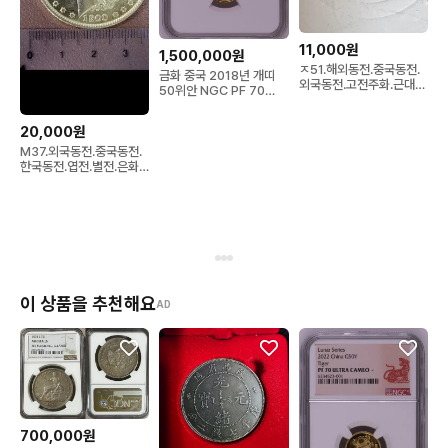
11,000원
1,500,000원
ㅈ51.해외동전.중국동전.
금화 중국 2018년 개띠
외국동전.고전주화.근대주
50위안 NGC PF 70
화.골동품.금화.은화
ULTRA CAME
20,000원
M37.외국동전.중국동전.
한국동전.엽전.별전.은화.
옛날돈.금화.골동품
이 상품을 추천해요
AD
700,000원