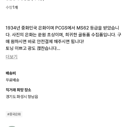
수량
1개
1934년 중화민국 은화이며 PCGS에서 MS62 등급을 받았습니
다. 사진의 은화는 쑨원 초상이며, 희귀한 골동품 수집품입니다. 구
매 원하시면 바로 안전결제 해주시면 됩니다! 

토닝 이쁘고 광도 괞찬습니다

진품 보장합니다
더보기
배송비
무료배송
직거래 희망 장소
경기도 화성시 향남읍
#
중국은화