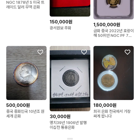
NGC 1878년 S 미국 트
레이드 달러 무역 은화
150,000원
1,500,000원
광서원보 주화
금화 중국 2022년 호랑이
해 50위안 NGC PF 70
ULTRA
500,000원
180,000원
중국 중화민국 10년조 원
희귀 은화 전국에서 가장
세개 은화
싸게 팝니다
30,000원
명치39년 1906년 발행
이십전 통용은화