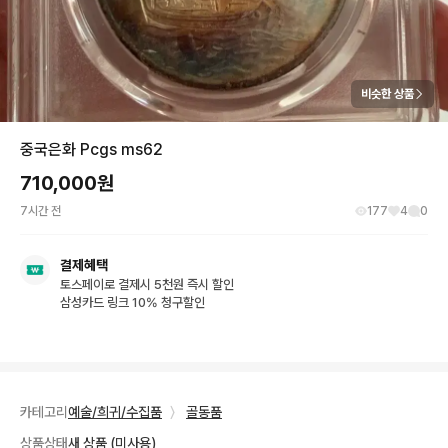
비슷한 상품
중국은화 Pcgs ms62
710,000
원
7시간 전
177
4
0
결제혜택
토스페이로 결제시 5천원 즉시 할인
삼성카드 링크 10% 청구할인
카테고리
예술/희귀/수집품
〉
골동품
상품상태
새 상품 (미사용)