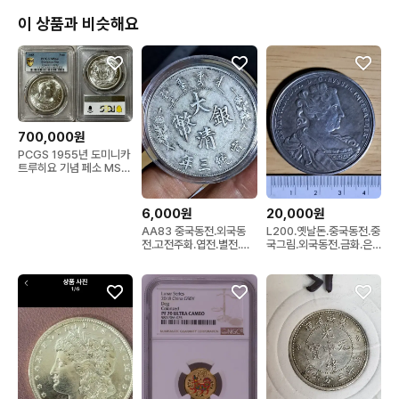
이 상품과 비슷해요
700,000원
PCGS 1955년 도미니카
트루히요 기념 페소 MS
64 은화
6,000원
20,000원
AA83 중국동전.외국동
L200.옛날돈.중국동전.중
전.고전주화.엽전.별전.은
국그림.외국동전.금화.은
화.금화
화.근대주화.골동품