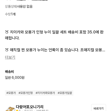
상품상태
사용감 없음
수량
1개
🍑 치이카와 모몽가 인형 누이 일괄 세트 배송비 포함 35.0에 판
매합니다.

🍑 매직컬 찐 모몽가 누이는 언룩이 좀 있습니다. 초매지컬 모몽가
는 왔을때부터 막대기 부분이 좀 찌그러져 있었습니다!

더보기
🍑 모든 택은 잘 보관하고 있습니다!

배송비
일반 6,000원
🍑 부피 크기로 일택으로만 진행합니다.
#
모몽가
#
모몽가인형
#
치이카와모몽가
#
모몽가일괄
다랑어포오니기리
바로가기
5
・ 후기
27
・ 거래내역
41