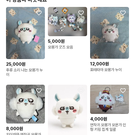
5,000원
모몽가 굿즈 모음
12,000원
25,000원
포테타마 모몽가 누이
후류 소리 나는 모몽가 누
이
4,000원
먼작귀 모몽가 모몬가 인
8,000원
형 키링 집게 일괄
치이카와 먼작귀 모몽가