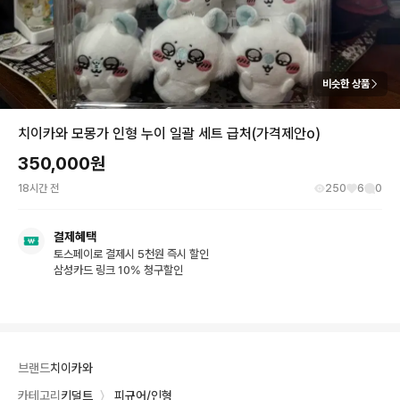
비슷한 상품
치이카와 모몽가 인형 누이 일괄 세트 급처(가격제안o)
350,000
원
18시간 전
250
6
0
결제혜택
토스페이로 결제시 5천원 즉시 할인
삼성카드 링크 10% 청구할인
브랜드
치이카와
카테고리
키덜트
〉
피규어/인형