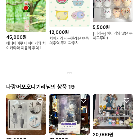
5,500원
12,000원
[미개봉] 치이카와 앉은 누
45,000원
이구루미1
치이카와 세븐일레븐 여름
의추억 쿠지 파우치
애니마이쿠지 치이카와 치
이카와와 여름의 추억 10
번 치이카와 풍경
다랑어포오니기리님의 상품 19
20,000원