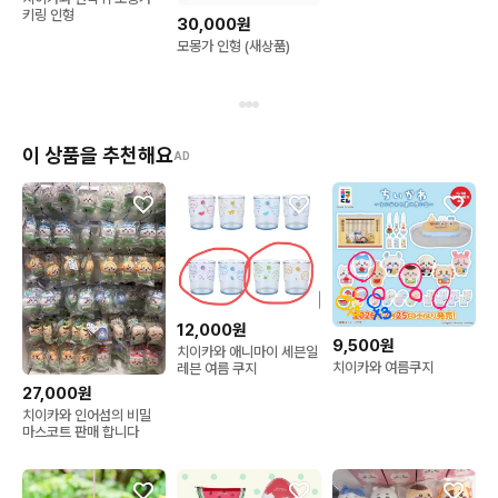
키링 인형
30,000원
모몽가 인형 (새상품)
이 상품을 추천해요
AD
12,000원
9,500원
치이카와 애니마이 세븐일
치이카와 여름쿠지
레븐 여름 쿠지
27,000원
치이카와 인어섬의 비밀
마스코트 판매 합니다