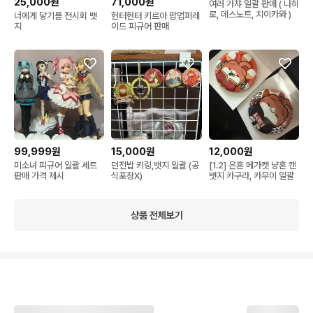
25,000원
71,000원
여러 가챠 일괄 판매 ( 나히
로, 데스노트, 치이카와 )
너에게 닿기를 전시회 뱃
헌터헌터 키르아 팝업퍼레
지
이드 피규어 판매
99,999원
12,000원
15,000원
미소녀 피규어 일괄 세트
[1.2] 은혼 메가캣 냥혼 캔
던전밥 키링,뱃지 일괄 (공
판매 가격 제시
뱃지 카구라, 카무이 일괄
식포장X)
상품 전체보기