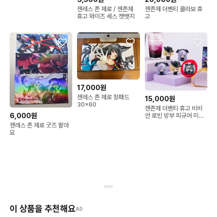
젠레스 존 제로 / 젠존제
젠존제 더벤티 콜라보 휴
휴고 와이즈 세스 캣뱃지
고
17,000원
젠레스 존 제로 장패드
15,000원
30x60
젠존제 더벤티 휴고 비비
6,000원
안 로빈 방부 피규어 미개
봉 새상품 판매
젠레스 존 제로 굿즈 팔아
요
이 상품을 추천해요
AD