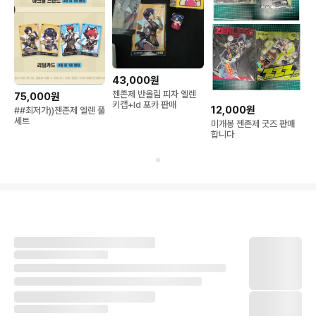
43,000원
젠존제 반올림 피자 엘렌
75,000원
키캡+ld 포카 판매
12,000원
##최저가))젠존제 엘렌 풀
세트
미개봉 젠존제 굿즈 판매
합니다