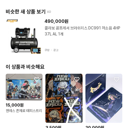
비슷한 새 상품 보기
AD
490,000
원
콜라보 콤프레셔 브러쉬리스 DC991 저소음 4HP
37L AL 1개
쿠팡 ・
광고
이 상품과 비슷해요
15,000원
젠레스 존제로 태피스트리
3,500원
20,000원