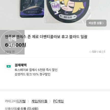
비슷한 상품
젠존제 젠레스 존 제로 더벤티콜라보 휴고 블라드 일괄
판매

60,000
원
완료
28일 전
59
4
1
결제혜택
토스페이로 결제시 5천원 즉시 할인
삼성카드 링크 10% 청구할인
카테고리
디지털
〉
게임/타이틀
〉
PC게임
상품상태
새 상품 (미사용)