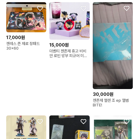
17,000원
젠레스 존 제로 장패드
15,000원
30x60
더벤티 젠존제 휴고 비비
안 로빈 방부 피규어 미개
봉 새상품 판매
30,000원
젠존제 엘렌 조 ep 앨범
BITE!