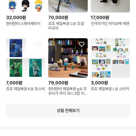
32,000원
70,000원
17,000원
헌터헌터 스와라세타이
죠죠 제일복권 C상 죠셉
진격의거인 마치보케 에렌
피규어
7,000원
79,000원
3,000원
죠죠 제일복권 K상 포스터
헌터헌터 제일복권 g상 조
죠죠 제일복권 L상 스티커
르딕가 쿠지 데스크탑 피
규어
상품 전체보기