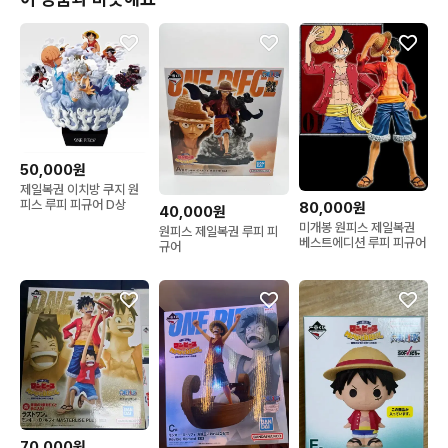
50,000원
제일복권 이치방 쿠지 원
피스 루피 피규어 D상
80,000원
40,000원
미개봉 원피스 제일복권
원피스 제일복권 루피 피
베스트에디션 루피 피규어
규어
70,000원