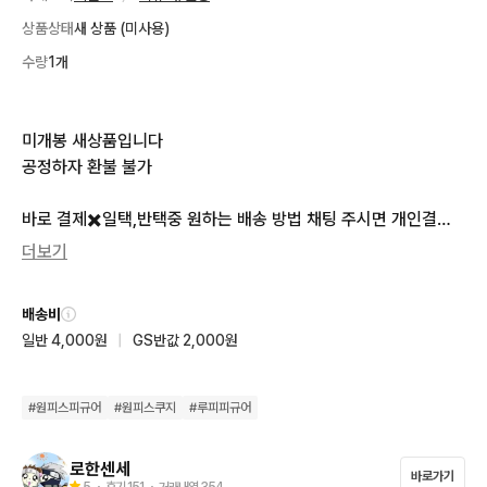
상품상태
새 상품 (미사용)
수량
1개
미개봉 새상품입니다

공정하자 환불 불가

바로 결제✖️일택,반택중 원하는 배송 방법 채팅 주시면 개인결제
창 만들어드려요
더보기
배송비
일반 4,000원
|
GS반값 2,000원
#
원피스피규어
#
원피스쿠지
#
루피피규어
로한센세
바로가기
5
・ 후기
151
・ 거래내역
354