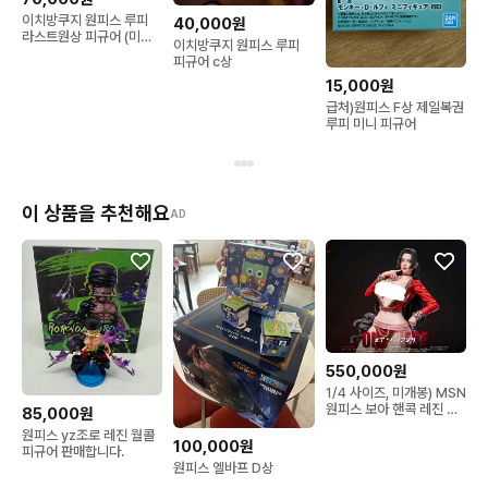
이치방쿠지 원피스 루피
40,000원
라스트원상 피규어 (미개
이치방쿠지 원피스 루피
봉)+하위상들
피규어 c상
15,000원
급처)원피스 F상 제일복권
루피 미니 피규어
이 상품을 추천해요
AD
550,000원
1/4 사이즈, 미개봉) MSN
원피스 보아 핸콕 레진 팝
85,000원
니다.
원피스 yz조로 레진 월콜
100,000원
피규어 판매합니다.
원피스 엘바프 D상