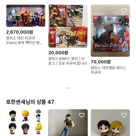
2,670,000원
원피스 레진 피규어
Stand 로저 해적단 판매
합니다. 택배 거래 가능
20,000원
원피스 BWFC 루피 / 미
70,000원
호크 / 조로 피규어 팝니다
원피스 아츠제로 에이스
피규어
로한센세님의 상품 47