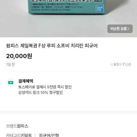
비슷한 상품
원피스 제일복권 F상 루피 소프비 치리린 피규어
20,000
원
1일 전
93
7
0
결제혜택
토스페이로 결제시 5천원 즉시 할인
삼성카드 링크 10% 청구할인
브랜드
원피스
카테고리
키덜트
〉
피규어/인형