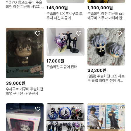
YOYO 옷코츠 유타 주술
회전 레진 피규어 사멸회
145,000원
1,300,000원
유 특급 고죠
주술회전 LX 후시구로 토
주술회전 레진 피규어 srs
우지 레진 피규어
메구미 스쿠나 마허라 판
매합니다.
17,000원
주술회전 피규어 판매
32,200원
(일괄) 주술회전 고죠 사토
루 룩업 하라혼 선생 버전
39,000원
헤드 머리 피규어
후시구로 메구미 주술회전
룩업 구버전 -단순전시