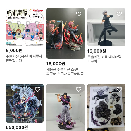
6,000원
13,000원
주술회전 5주년 메지루시
주술회전 고죠 맥시매틱
판매합니다
피규어
18,000원
개봉품 주술회전 스쿠나
피규어 스쿠나 피규어리즘
850,000원