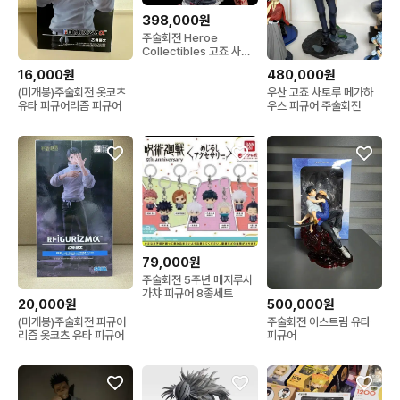
398,000원
주술회전 Heroe
Collectibles 고죠 사토
루 레진 피규어
16,000원
480,000원
(미개봉)주술회전 옷코츠
우산 고죠 사토루 메가하
유타 피규어리즘 피규어
우스 피규어 주술회전
79,000원
주술회전 5주년 메지루시
가챠 피규어 8종세트
20,000원
500,000원
(미개봉)주술회전 피규어
주술회전 이스트림 유타
리즘 옷코츠 유타 피규어
피규어