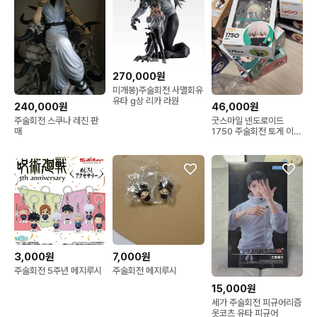
270,000원
미개봉)주술회전 사멸회유
유타 g상 리카 라원
240,000원
46,000원
주술회전 스쿠나 레진 판
굿스마일 넨도로이드
매
1750 주술회전 토게 이누
마키 피규어
7,000원
3,000원
주술회전 메지루시
주술회전 5주년 메지루시
15,000원
세가 주술회전 피규어리즘
옷코츠 유타 피규어