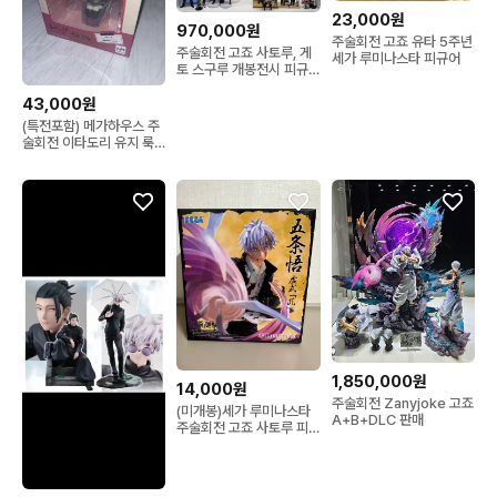
23,000원
970,000원
주술회전 고죠 유타 5주년
주술회전 고죠 사토루, 게
세가 루미나스타 피규어
토 스구루 개봉전시 피규
어 판매
43,000원
(특전포함) 메가하우스 주
술회전 이타도리 유지 룩
업 피규어
1,850,000원
14,000원
주술회전 Zanyjoke 고죠
(미개봉)세가 루미나스타
A+B+DLC 판매
주술회전 고죠 사토루 피
규어