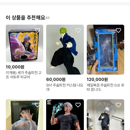
이 상품을 추천해요
AD
10,000원
미개봉) 세가 주술회전 고
죠 사토루 피규어
60,000원
120,000원
Shf 주술회전 커스텀 나오
제일복권 주술회전 G상 유
야
타 팝니다.