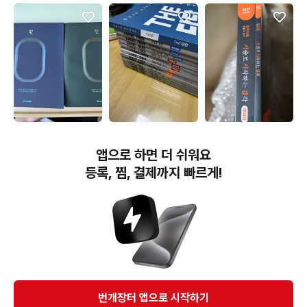
50,000원
10,000원
25,000원
새상품))2027 이미지 미
(필기감X) 김영편입 정병
2027 현돌 기시감 기출로
앱으로 하면 더 쉬워요
친개념 수1,수2 워크북까
권 로직트리(LOGIC
시작하는 감각 생윤 현자
지가격
TREE), 장황수학 THE 단
의돌 미개봉
등록, 찜, 결제까지 빠르게!
단 1200제
번개장터(주) 사업자정보, 이용약관 및 기타 법적고지
번개장터㈜는 통신판매중개자이며, 통신판매의 당사자가 아닙니다. 전자상거래 등에서의
소비자보호에 관한 법률 등 관련 법령 및 번개장터㈜의 약관에 따라 상품, 상품정보, 거래에 관한 책임은
개별 판매자에게 귀속하고, 번개장터㈜는 원칙적으로 회원간 거래에 대하여 책임을 지지 않습니다.
다만, 번개장터㈜가 직접 판매하는 상품에 대한 책임은 번개장터㈜에게 귀속합니다.
Ⓒ Bungaejangter Inc. all rights reserved.
번개장터 앱으로 시작하기