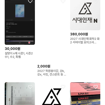
380,000원
2027 시대인재 화학2 화
2 서바이벌 모의고사
1~38 [ 전회차 장기거래 ]
30,000원
설맞이 n제 시즌1, 시즌2
수1, 수2, 확통
2,000원
2027 학원용이감, 강k,
강x, 서킷, 컨스탄트 등 실
모