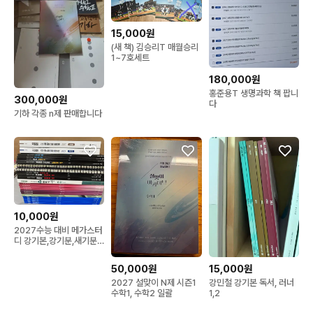
15,000원
(새 책) 김승리T 매월승리
1~7호세트
180,000원
홍준용T 생명과학 책 팝니
300,000원
다
기하 각종 n제 판매합니다
10,000원
2027수능 대비 메가스터
디 강기본,강기분,새기분,
시스템 국정원등 판매 반
수생 추천
50,000원
15,000원
2027 설맞이 N제 시즌1
강민철 강기본 독서, 러너
수학1, 수학2 일괄
1,2