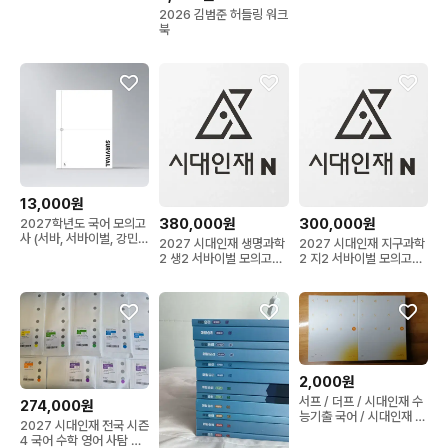
2026 김범준 허들링 워크
북
13,000원
380,000원
300,000원
2027학년도 국어 모의고
사 (서바, 서바이벌, 강민
2027 시대인재 생명과학
2027 시대인재 지구과학
철, 다상다독)
2 생2 서바이벌 모의고사
2 지2 서바이벌 모의고사
1~38 [ 전회차 장기거래 ]
1~30 [ 전회차 장기거래 ]
2,000원
서프 / 더프 / 시대인재 수
274,000원
능기출 국어 / 시대인재 엑
2027 시대인재 전국 시즌
셀러레이터 / 이감 모의고
4 국어 수학 영어 사탐 과
사 / 상상 모의고사 / 한수