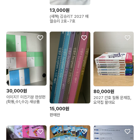
탐 서바이벌
모의고사 / 강민철 EBS N
제
13,000원
(새책) 김승리T 2027 매
월승리 2호~7호
30,000원
80,000원
이미지T 미친기분 완성편
2027 간호 필통 문제집,
(확통,수1,수2) 새상품
요약집 팔아요
15,000원
판매완