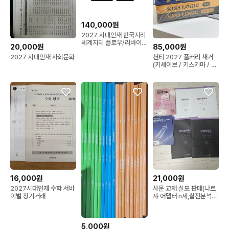
140,000원
2027 시대인재 한국지리
세계지리 플로우/리바이
20,000원
85,000원
벌/서바이벌
2027 시대인재 사회문화
션티 2027 풀커리 새거
(키세이브 / 키스키마 / 키
스로직 / 키센스)
16,000원
21,000원
2027시대인재 수학 서바
사문 교재 실모 판매(나르
이벌 장기거래
샤 어댑터 n제,실전분석서,
오메가모의고사+오메가블
랙) 사회문화
5,000원