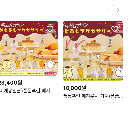
23,400원
10,000원
(미개봉일괄)폼폼푸린 메지루시 4종 세트
폼폼푸린 메지루시 가챠(폼폼푸린A, 마카롱) 일괄 판매