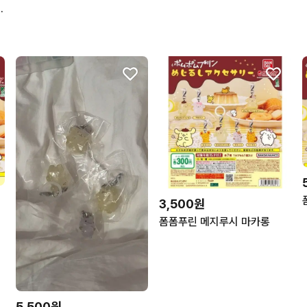
푸&머핀 미개봉 새상품
3,500원
폼폼푸린 메지루시 마카롱
5,500원