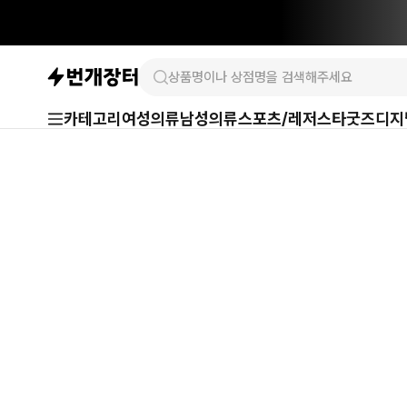
카테고리
여성의류
남성의류
스포츠/레저
스타굿즈
디지