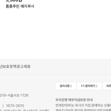
폼폼푸린 메지루시
년보호정책
광고제휴
공지사항
1:1 문의하기
자주
2019-서울서초-1126
우리은행 채무지급보증 안내
번개장터㈜는 회사가 직접 판매하는 상품에
41 | 1670-2910
채무지급보증 계약을 체결하여 안전거래를