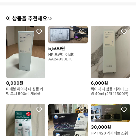
이 상품을 추천해요
AD
5,500원
HP 프린터 어댑터
AA24830L-K
8,000원
6,000원
미개봉 싸이닉 더 심플 카
싸이닉 더 심플 베리어 크
밍 토너 500ml 새상품
림 40ml (2개 11500원)
30,000원
HP 1420 기가비트 스위