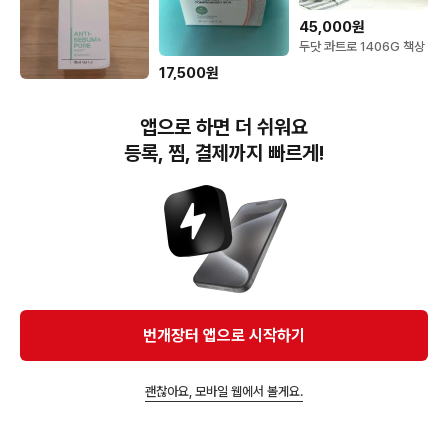
45,000원
두닷 콰트로 1406G 책상
17,500원
피지오겔 레드 수딩 로사
20,000원
테카 세럼 30ml
CNP 옴므랩 올인원 오일
앱으로 하면 더 쉬워요
컷 히알루로닉 토너 2개
새상품
등록, 찜, 결제까지 빠르게!
번개장터(주) 사업자정보, 이용약관 및 기타 법적고지
번개장터㈜는 통신판매중개자이며, 통신판매의 당사자가 아닙니다. 전자상거래 등에서의
소비자보호에 관한 법률 등 관련 법령 및 번개장터㈜의 약관에 따라 상품, 상품정보, 거래에 관한 책임은
개별 판매자에게 귀속하고, 번개장터㈜는 원칙적으로 회원간 거래에 대하여 책임을 지지 않습니다.
다만, 번개장터㈜가 직접 판매하는 상품에 대한 책임은 번개장터㈜에게 귀속합니다.
Ⓒ Bungaejangter Inc. all rights reserved.
번개장터 앱으로 시작하기
APP 다운로드
괜찮아요, 모바일 웹에서 볼게요.