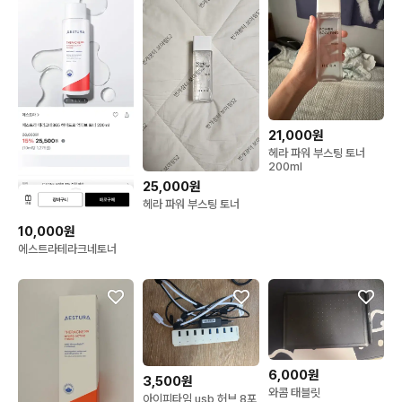
21,000원
헤라 파워 부스팅 토너
200ml
25,000원
헤라 파워 부스팅 토너
10,000원
에스트라테라크네토너
6,000원
3,500원
와콤 태블릿
아이피타임 usb 허브 8포