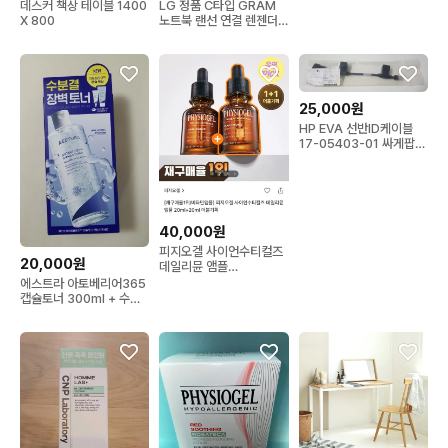
데스커 책상 테이블 1400
LG 정품 C타입 GRAM
X 800
노트북 랜선 연결 렌젠더
USB to LAN 랜포트
25,000원
HP EVA 선반ID케이블
17-05403-01 싸게팝니
다
40,000원
피지오겔 사이언수티컬즈
20,000원
데일리뮨 앰플
20ml+20ml 더블기획
에스트라 아토베리어365
캡슐토너 300ml + 수딩
크림 30ml + 세라-히알
앰플 7ml 기획세트