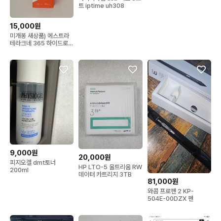
트 iptime uh308
15,000원
미개봉 새상품) 에스트라
테라크네 365 하이드로
액티브 토너 200ml
9,000원
20,000원
피지오겔 dmt토너
HP LTO-5 울트리움 RW
200ml
데이터 카트리지 3TB
81,000원
와콤 프로펜 2 KP-
504E-00DZX 펜