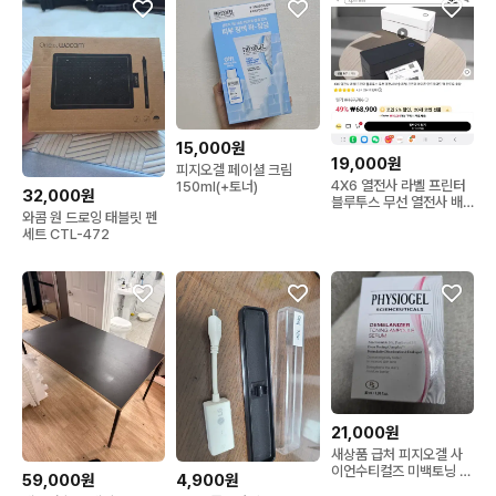
15,000원
19,000원
피지오겔 페이셜 크림
4X6 열전사 라벨 프린터
150ml(+토너)
32,000원
블루투스 무선 열전사 배
와콤 원 드로잉 태블릿 펜
송 라벨 프린터 아이폰 안
세트 CTL-472
드로이드 맥 윈도우 호환
21,000원
새상품 급처 피지오겔 사
이언수티컬즈 미백토닝 앰
59,000원
4,900원
플세럼30ml