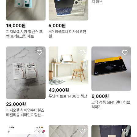
치 허브
19,000원
5,000원
피지오겔 시카 밸런스 포
HP 정품토너 미사용 5천
맨 토너&크림 세트
원
43,000원
6,000원
두닷 콰트로 1406G 책상
코닥 정품 5IN1 멀티 허브
22,000원
리더기
피지오겔 사이언수티컬즈
데일리뮨 비타민C 항산화
앰플