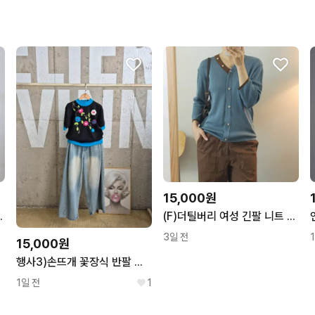
15,000원
FF n7802
(F)더틸버리 여성 긴팔 니트 배색 D10W4507
3일 전
15,000원
행사3)손뜨개 꽃장식 반팔 니트
1일 전
1