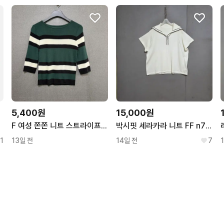
5,400원
15,000원
9013
F 여성 쫀쫀 니트 스트라이프 7부 그린 BO2573
박시핏 세라카라 니트 FF n7917
1
13일 전
14일 전
7