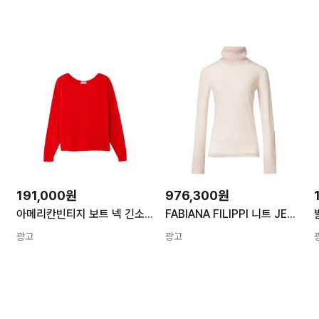
191,000원
976,300원
아메리칸빈티지 보트 넥 긴소매 스웨터 레드계열 M/L DAM225 파페치 공식
FABIANA FILIPPI 니트 JED225F583L6930000 2200 PINK PINK 여성
광고
광고