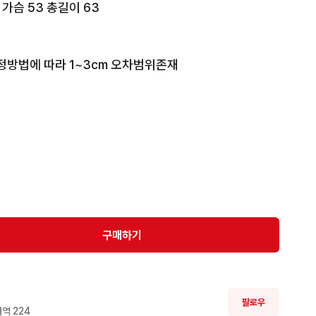
가슴 53 총길이 63

정방법에 따라 1~3cm 오차범위존재 

의 차이가 있을수 있으니 실측 사이즈 참고 부탁드립니
와 해상도에 따라 약간의 차이가 있을수 있습니다. 

가 존재할수 있습니다. 

,환불 불가하오니 신중히 구매 부탁드립니다.
구매하기
팔로우
역 
224