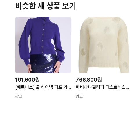
비슷한 새 상품 보기
191,600원
766,800원
[베르니스] 울 하이넥 퍼프 가디건 BE24A3FRGD225 19GABY6UMT
파비아나필리피 디스트레스드 이펙트 스웨터 MAD225F512L633 26 FW TP442231107 143641485
광고
광고