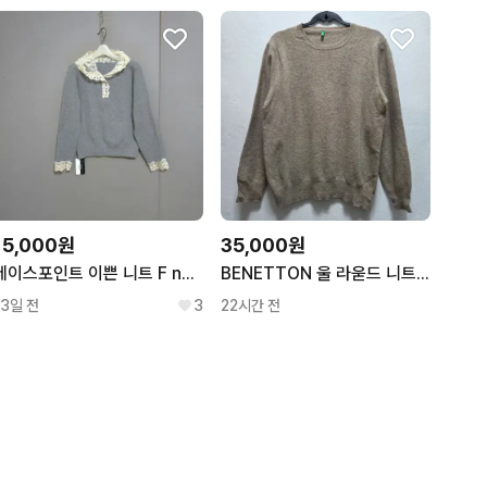
15,000원
35,000원
레이스포인트 이쁜 니트 F n7317 미착용제품
BENETTON 울 라욷드 니트 여 J5992
13일 전
3
22시간 전