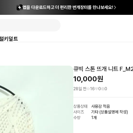
앱을 다운로드하고 더 편리한 번개장터를 만나보세요!
털
키덜트
큐빅 스톤 뜨개 니트 F_M2
10,000
원
28일 전
16
0
0
상품상태
사용감 적음
사이즈
기타 (상품설명에 작성)
수량
1개