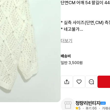
단면CM 어깨 54 팔길이 44 
* 실측 사이즈(단면,CM) 측
* 네고불가

* 브랜드에 따라 표기사이즈
더보기
다.

* 제품의 색상은 모니터 밝기
* 증고 특성상 이염및 데미지
배송비
* 중고 상품으로 교환,반품
일반 3,500원
청량리빈티지
5
・
후기 
66
・
거래내