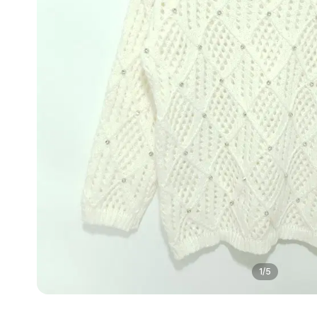
1
/
5