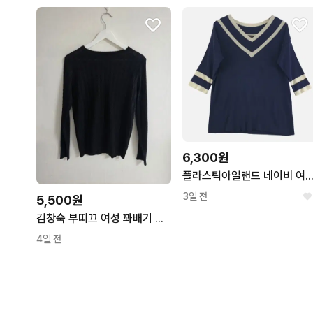
6,300원
플라스틱아일랜드 네이비 여자 니트 FREE N
3일 전
5,500원
김창숙 부띠끄 여성 꽈배기 니트
4일 전