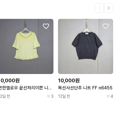
10,000원
10,000원
연한엘로우 끝선처리이쁜 니트 F n6471
목선사선단추 니트 FF n6455
12일 전
3
12일 전
4