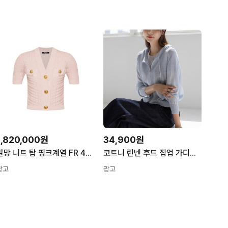
1,820,000원
34,900원
발망 니트 탑 핑크계열 FR 40(KR 66) EF0KL225KI42
코트니 린넨 후드 집업 가디건 Best Item 선물특가[CD225C29]
광고
광고