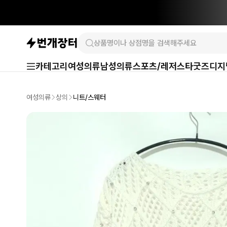
카테고리
여성의류
남성의류
스포츠/레저
스타굿즈
디지
여성의류
상의
니트/스웨터