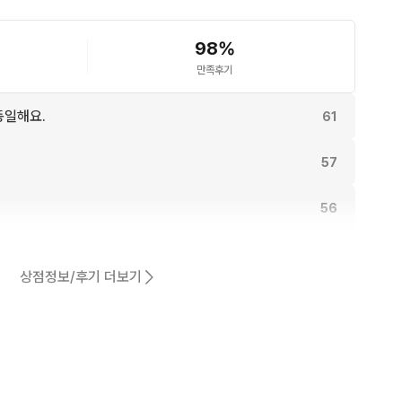
98
%
만족후기
동일해요.
61
57
56
어요.
48
상점정보/후기 더보기
46
43