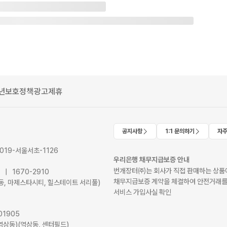
년보호정책
광고제휴
공지사항
1:1 문의하기
자주
2019-서울서초-1126
우리은행 채무지급보증 안내
번개장터㈜는 회사가 직접 판매하는 상품에
41 | 1670-2910
채무지급보증 계약을 체결하여 안전거래를
서초동, 마제스타시티, 힐스테이트 서리풀)
서비스 가입사실 확인
01905
역삼동)(역삼동, 센터필드)