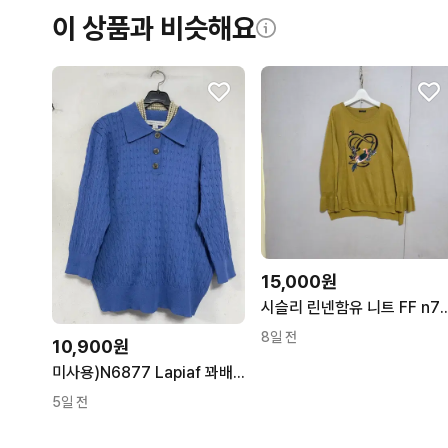
이 상품과 비슷해요
15,000원
시슬리 린넨함유 니트 
8일 전
10,900원
미사용)N6877 Lapiaf 꽈배기 니트.
5일 전