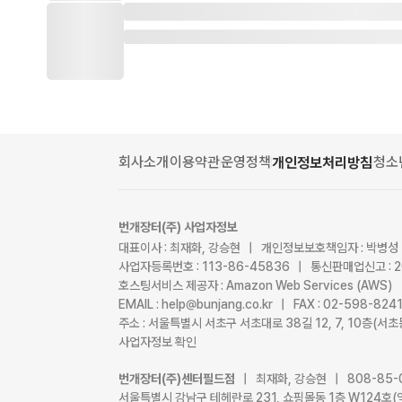
회사소개
이용약관
운영정책
청소
개인정보처리방침
번개장터(주) 사업자정보
대표이사 : 최재화, 강승현 | 개인정보보호책임자 : 박병성
사업자등록번호 : 113-86-45836 | 통신판매업신고 : 
호스팅서비스 제공자 : Amazon Web Services (AWS)
EMAIL : help@bunjang.co.kr | FAX : 02-598-82
주소 : 서울특별시 서초구 서초대로 38길 12, 7, 10층(
사업자정보 확인
번개장터(주)센터필드점
| 최재화, 강승현 | 808-85-
서울특별시 강남구 테헤란로 231, 쇼핑몰동 1층 W124호(