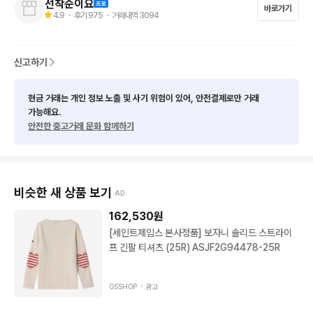
선착순이요
바로가기
💞실측 오차는 1~2cm 정도 있을 수 있습니다.

4.9
・ 후기
975
・ 거래내역
3094
💞 해상도에 따라 색상차이가 날 수 있습니다.

💞중고상품 특성상 사용감과 미세한 오염이 존재할 수 있습니다.
 민감하신분은 구매자제

신고하기
💞판매되는 상품은 모두 정품입니다.

💞(착샷문의X)

현금 거래는 개인 정보 노출 및 사기 위험이 있어, 안전결제로만 거래
💞사이즈 미스로 환불 요청 불가능 합니다

가능해요.
안전한 중고거래 문화 함께하기
💞교환,환불은 표기외 하자가 있을시에 받으신 날 바로 말씀해주
셔야 가능합니다. (사진첨부필)
비슷한 새 상품 보기
AD
162,530
원
[세인트제임스 본사정품] 보자니 솔리드 스트라이
프 긴팔 티셔츠 (25R) ASJF2G94478-25R
GSSHOP ・
광고