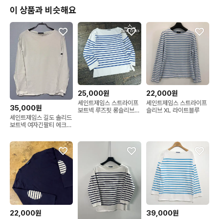
이 상품과 비슷해요
25,000원
22,000원
세인트제임스 스트라이프
세인트제임스 스트라이프
35,000원
보트넥 루즈핏 롱슬리브
슬리브 XL 라이트블루
세인트제임스 길도 솔리드
긴팔티 M21800
보트넥 여자긴팔티 에크루
T3.5 M 95 66
22,000원
39,000원