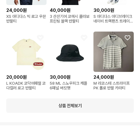
24,000원
40,000원
30,000원
XS 아디다스 빅 로고 우븐
3 산산기어 코에시 콜라보
S 아디다스 아디브레이크
반팔티
프린팅 블랙 반팔티
네이비 트랙팬츠 트레이닝
츄리닝 바지
20,000원
30,000원
24,000원
L KOADK 코닥어패럴 코
58 ML 스노우피크 캐플
M 라코스테 스트라이프
다컬러 로고 반팔티
6패널 버킷햇
PK 폴로 반팔 카라티
상품 전체보기