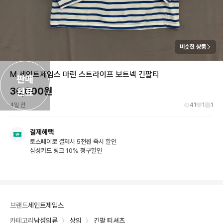
비슷한 상품
M 세인트제임스 마린 스트라이프 보트넥 긴팔티
판매

30,000
원
완료
4일 전
41
1
1
결제혜택
토스페이로 결제시 5천원 즉시 할인
삼성카드 링크 10% 청구할인
브랜드
세인트제임스
카테고리
남성의류
〉
상의
〉
긴팔 티셔츠