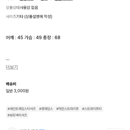
상품상태
사용감 없음
사이즈
기타 (상품설명에 작성)
어깨 : 45 가슴 : 49 총장 : 68

더보기
💞모든 상품의 수량은 1개로 선입금순 판매합니다

배송비
💞업데이트된 상품은 모두 판매 중입니다

일반 3,000원
💞 2개 이상 구매시 택포 해드립니다

#
세인트제임스티셔츠
#
생제임스
#
마린스트라이프
#
스트라이프티
💞실측 사이즈는 단면 cm 단위 입니다

#
보트넥티셔츠
💞배송비는 3000원이며 제주도 및 산간지역은 +3000원 추가
 됩니다.
