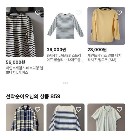
39,000원
28,000원
SAINT JAMES 스트라
세인트제임스 엘보 패치
이프 롱슬리브 라이트블루
티셔츠 옐로우 (SM)
56,000원
M
세인트제임스 메르디앙 엘
보패치 L사이즈
선착순이요님의 상품 859