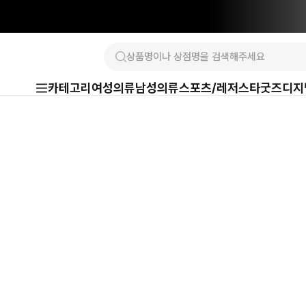
카테고리
여성의류
남성의류
스포츠/레저
스타굿즈
디지