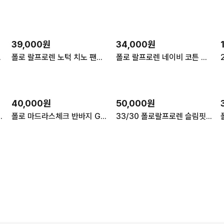
39,000원
34,000원
츠 허리32
폴로 랄프로렌 노턱 치노 팬츠 (남성30in)
폴로 랄프로렌 네이비 코튼 워크 팬츠
40,000원
50,000원
드라스 골프 클래식 체크 정품 34
폴로 마드라스체크 반바지 GG31
33/30 폴로랄프로렌 슬림핏 자수 치노 베이지 팬츠