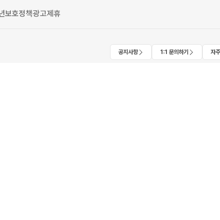
년보호정책
광고제휴
공지사항
1:1 문의하기
자주
2019-서울서초-1126
우리은행 채무지급보증 안내
번개장터㈜는 회사가 직접 판매하는 상품에
41 | 1670-2910
채무지급보증 계약을 체결하여 안전거래를
서초동, 마제스타시티, 힐스테이트 서리풀)
서비스 가입사실 확인
01905
역삼동)(역삼동, 센터필드)
받지 않은 물리적 인프라 제외)
번개장터㈜는 통신판매중개자이며, 통신판매의
법률 등 관련 법령 및 번개장터㈜의 약관에 따