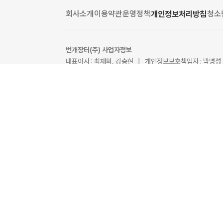
회사소개
이용약관
운영정책
청소
개인정보처리방침
번개장터(주) 사업자정보
대표이사 : 최재화, 강승현 | 개인정보보호책임자 : 박병성
사업자등록번호 : 113-86-45836 | 통신판매업신고 : 
호스팅서비스 제공자 : Amazon Web Services (AWS)
EMAIL : help@bunjang.co.kr | FAX : 02-598-82
주소 : 서울특별시 서초구 서초대로 38길 12, 7, 10층(
사업자정보 확인
번개장터(주)센터필드점
| 최재화, 강승현 | 808-85-
서울특별시 강남구 테헤란로 231, 쇼핑몰동 1층 W124호(
Ⓒ Bungaejangter Inc. all rights reserved.
[인증범위] 번개장터 중고거래 플랫폼 서비스 운영 (심사
[유효기간] 2024.05.18 ~ 2027.05.17