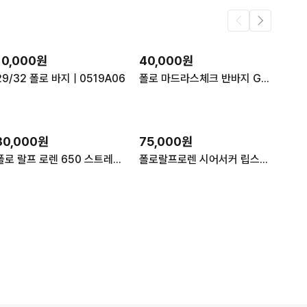
10,000원
40,000원
29/32 폴로 바지 | 0519A06
폴로 마드라스체크 반바지 GG31
30,000원
75,000원
폴로 랄프 로렌 650 스트레이트 핏 면바지
폴로랄프로렌 시어서커 립스탑 팬츠 바지 슬랙스 체크 녹색/블루