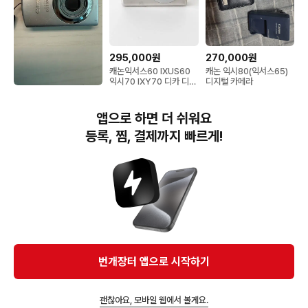
295,000원
270,000원
캐논익서스60 IXUS60
캐논 익시80(익서스65)
익시70 IXY70 디카 디지
디지털 카메라
털카메라
350,000원
캐논 익서스 IXUS 870is
앱으로 하면 더 쉬워요
실버 디지털카메라
등록, 찜, 결제까지 빠르게!
번개장터(주) 사업자정보, 이용약관 및 기타 법적고지
번개장터㈜는 통신판매중개자이며, 통신판매의 당사자가 아닙니다. 전자상거래 등에서의
소비자보호에 관한 법률 등 관련 법령 및 번개장터㈜의 약관에 따라 상품, 상품정보, 거래에 관한 책임은
개별 판매자에게 귀속하고, 번개장터㈜는 원칙적으로 회원간 거래에 대하여 책임을 지지 않습니다.
다만, 번개장터㈜가 직접 판매하는 상품에 대한 책임은 번개장터㈜에게 귀속합니다.
Ⓒ Bungaejangter Inc. all rights reserved.
번개장터 앱으로 시작하기
APP 다운로드
괜찮아요, 모바일 웹에서 볼게요.