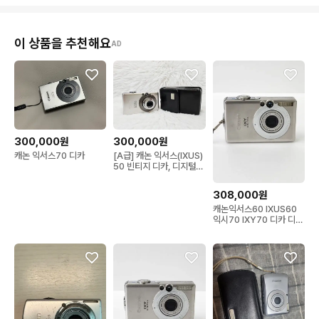
이 상품을 추천해요
AD
300,000원
300,000원
캐논 익서스70 디카
[A급] 캐논 익서스(IXUS)
50 빈티지 디카, 디지털카
메라 판매
308,000원
캐논익서스60 IXUS60
익시70 IXY70 디카 디지
털카메라