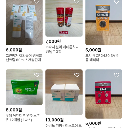
7,000원
코타니 칠리 페페론치니
6,000원
5,000원
38g * 2병
그린핑거 야외놀이 워셔블
도시바 CR2430 3V 리
선크림 80ml * 개당판매
튬 배터리
8,000원
롯데 목캔디 천연 허브 함
13,000원
유 12개입 ( 1박스)
5,000원
아비노 카밍+ 리스토어 오