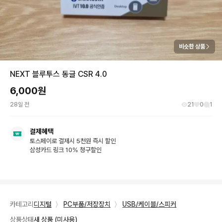
비슷한 상품
NEXT 블루투스 동글 CSR 4.0
6,000
원
28일 전
21
0
1
결제혜택
토스페이로 결제시 5천원 즉시 할인
삼성카드 링크 10% 청구할인
카테고리
디지털
〉
PC부품/저장장치
〉
USB/케이블/스피커
상품상태
새 상품 (미사용)