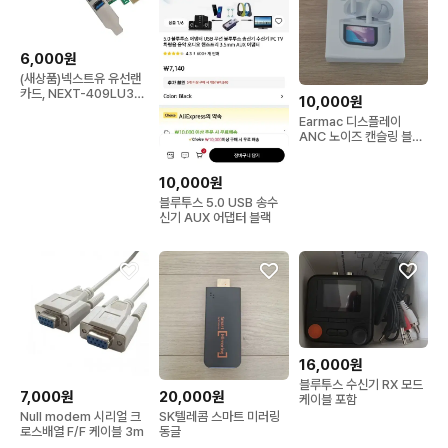
6,000원
(새상품)넥스트유 유선랜
카드, NEXT-409LU3
10,000원
[PCIE/USB 3.0 3포
Earmac 디스플레이
트/LP브라켓 포함]
ANC 노이즈 캔슬링 블루
투스 TWS
10,000원
블루투스 5.0 USB 송수
신기 AUX 어댑터 블랙
16,000원
블루투스 수신기 RX 모드
7,000원
20,000원
케이블 포함
Null modem 시리얼 크
SK텔레콤 스마트 미러링
로스배열 F/F 케이블 3m
동글