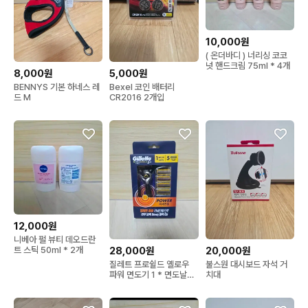
10,000원
( 온더바디 ) 너리싱 코코
넛 핸드크림 75ml * 4개
5,000원
8,000원
Bexel 코인 배터리
BENNYS 기본 하네스 레
CR2016 2개입
드 M
12,000원
니베아 펄 뷰티 데오드란
20,000원
28,000원
트 스틱 50ml * 2개
불스원 대시보드 자석 거
질레트 프로쉴드 옐로우
치대
파워 면도기 1 * 면도날5
입