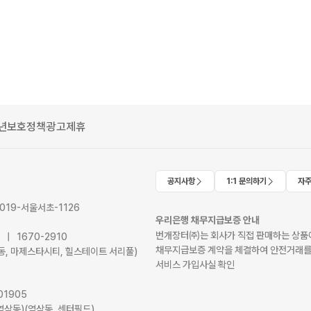
년보호정책
광고제휴
공지사항
1:1 문의하기
자주
2019-서울서초-1126
우리은행 채무지급보증 안내
번개장터㈜는 회사가 직접 판매하는 상품에
41 | 1670-2910
채무지급보증 계약을 체결하여 안전거래를
서초동, 마제스타시티, 힐스테이트 서리풀)
서비스 가입사실 확인
01905
역삼동)(역삼동, 센터필드)