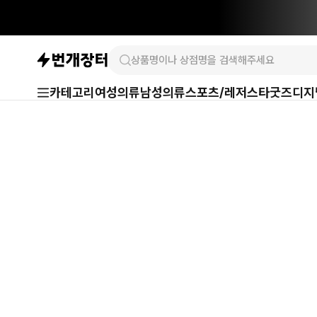
카테고리
여성의류
남성의류
스포츠/레저
스타굿즈
디지