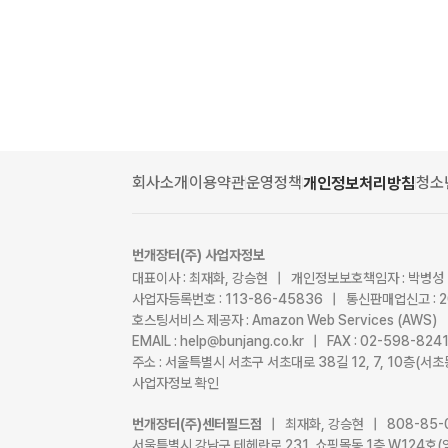
회사소개
이용약관
운영정책
청소
개인정보처리방침
번개장터(주) 사업자정보
대표이사 : 최재화, 강승현 | 개인정보보호책임자 : 박병성
사업자등록번호 : 113-86-45836 | 통신판매업신고 : 
호스팅서비스 제공자 : Amazon Web Services (AWS)
EMAIL : help@bunjang.co.kr | FAX : 02-598-82
주소 : 서울특별시 서초구 서초대로 38길 12, 7, 10층(
사업자정보 확인
번개장터(주)센터필드점
| 최재화, 강승현 | 808-85-
서울특별시 강남구 테헤란로 231, 쇼핑몰동 1층 W124호(