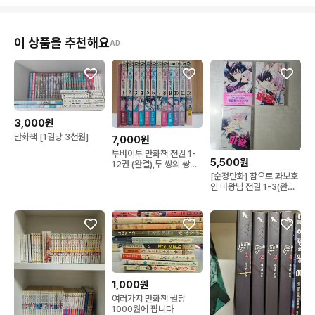
이 상품을 추천해요
AD
3,000원
만화책 [1권당 3천원]
7,000원
투바이투 만화책 전권 1-
5,500원
12권 (완결),두 쌍의 쌍둥
이 로맨스 코미디
[순정만화] 참으로 과보호
인 마왕님 전권 1-3(완결)
초판 센리 미코
1,000원
여러가지 만화책 권당
1000원에 팝니다