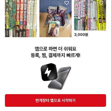
3,000원
만화책 권당3천원
3,000원
45,000원
앱으로 하면 더 쉬워요
만화책 판매
흑신 만화책 1~19권 세트
등록, 찜, 결제까지 빠르게!
번개장터(주) 사업자정보, 이용약관 및 기타 법적고지
번개장터㈜는 통신판매중개자이며, 통신판매의 당사자가 아닙니다. 전자상거래 등에서의
소비자보호에 관한 법률 등 관련 법령 및 번개장터㈜의 약관에 따라 상품, 상품정보, 거래에 관한 책임은
개별 판매자에게 귀속하고, 번개장터㈜는 원칙적으로 회원간 거래에 대하여 책임을 지지 않습니다.
다만, 번개장터㈜가 직접 판매하는 상품에 대한 책임은 번개장터㈜에게 귀속합니다.
Ⓒ Bungaejangter Inc. all rights reserved.
번개장터 앱으로 시작하기
APP 다운로드