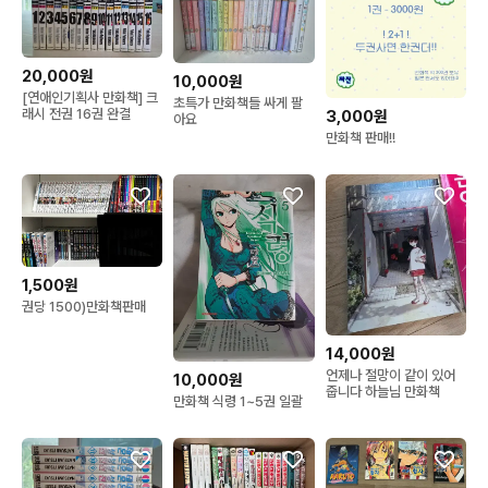
20,000원
10,000원
[연애인기획사 만화책] 크
초특가 만화책들 싸게 팔
래시 전권 16권 완결
3,000원
아요
만화책 판매!!
1,500원
권당 1500)만화책판매
14,000원
언제나 절망이 같이 있어
10,000원
줍니다 하늘님 만화책
만화책 식령 1~5권 일괄