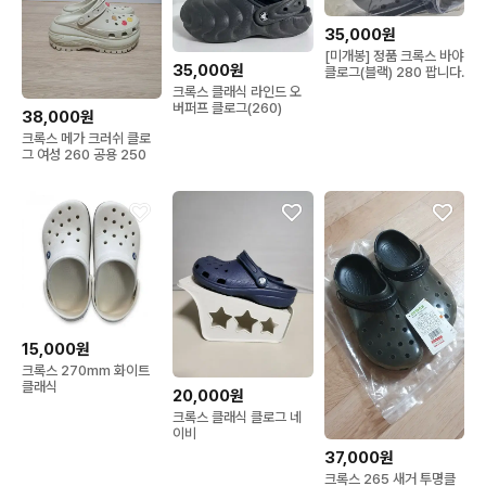
35,000원
[미개봉] 정품 크록스 바야
35,000원
클로그(블랙) 280 팝니다.
크록스 클래식 라인드 오
버퍼프 클로그(260)
38,000원
크록스 메가 크러쉬 클로
그 여성 260 공용 250
15,000원
크록스 270mm 화이트
클래식
20,000원
크록스 클래식 클로그 네
이비
37,000원
크록스 265 새거 투명클