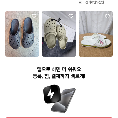
로그 정가6만5천원
20,000원
10,500원
12,000원
크록스 클래식 네이비 샌
크록스 클래식 클로그 베
크록스 슬리퍼 m8w10
앱으로 하면 더 쉬워요
들 가59
이지
260
등록, 찜, 결제까지 빠르게!
번개장터(주) 사업자정보, 이용약관 및 기타 법적고지
번개장터㈜는 통신판매중개자이며, 통신판매의 당사자가 아닙니다. 전자상거래 등에서의
소비자보호에 관한 법률 등 관련 법령 및 번개장터㈜의 약관에 따라 상품, 상품정보, 거래에 관한 책임은
개별 판매자에게 귀속하고, 번개장터㈜는 원칙적으로 회원간 거래에 대하여 책임을 지지 않습니다.
다만, 번개장터㈜가 직접 판매하는 상품에 대한 책임은 번개장터㈜에게 귀속합니다.