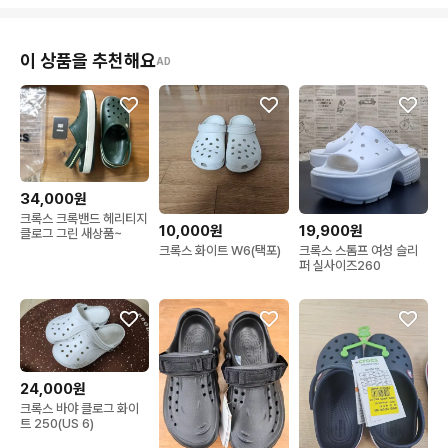
이 상품을 추천해요
AD
34,000원
크록스 크록밴드 헤리티지
10,000원
19,900원
클로그 그린 새상품~
크록스 화이트 W6(택포)
크록스 스톰프 여성 슬리
퍼 실사이즈260
24,000원
크록스 바야 클로그 화이
트 250(US 6)