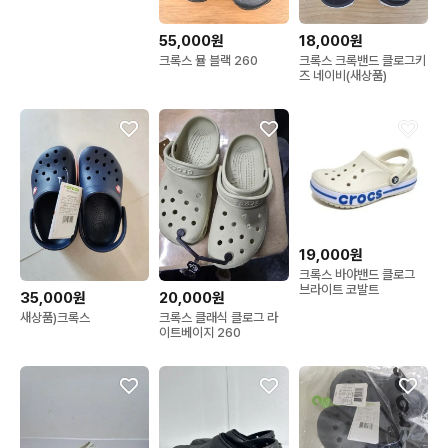
55,000원
18,000원
크록스 뮬 블랙 260
크록스 크록밴드 클로그키
즈 네이비(새상품)
19,000원
크록스 바야밴드 클로그
브라이트 코발트
35,000원
20,000원
새상품)크록스
크록스 클래식 클로그 라
이트베이지 260