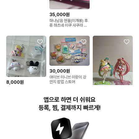
35,000원
하나남음 현물(미개봉) 후
류 하츠네 미쿠 사쿠라 미
쿠 2026 누들스토퍼 피규
어
30,000원
아이브 미니브 이랑이 강
8,000원
안지 팝업 스토어
[일괄] 메지루시 판매
16,000원
앱으로 하면 더 쉬워요
미쿠 피규어 일괄
등록, 찜, 결제까지 빠르게!
번개장터(주) 사업자정보, 이용약관 및 기타 법적고지