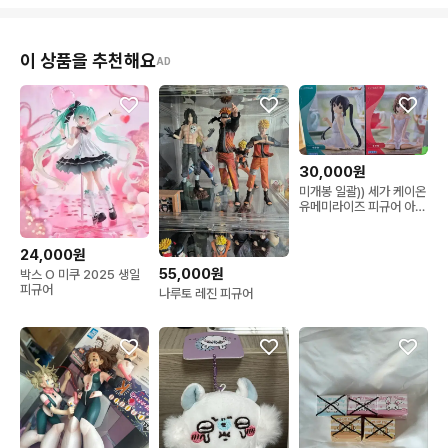
이 상품을 추천해요
AD
30,000원
미개봉 일괄)) 세가 케이온
유메미라이즈 피규어 아즈
사/유이
24,000원
55,000원
박스 O 미쿠 2025 생일
피규어
나루토 레진 피규어