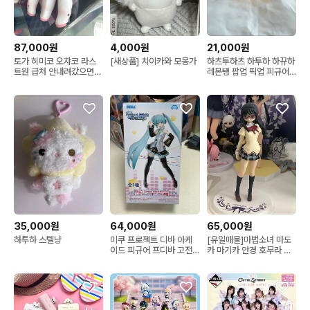
87,000원
4,000원
21,000원
토가 히미코 오챠코 라스
[새상품] 치이카와 모몽가
하츠투하츠 하투하 하뀨하
트원 급처 안내려갔으면
레몬탱 팝업 픽업 피규어
안팔린겁니당
히퍼
35,000원
64,000원
65,000원
하투하 스텔냥
미쿠 프로젝트 디바 아케
[유일매물]마법소녀 마도
이드 피규어 프디바 고전
카 마기카 안경 호무라 피
미소녀
규어 dxf