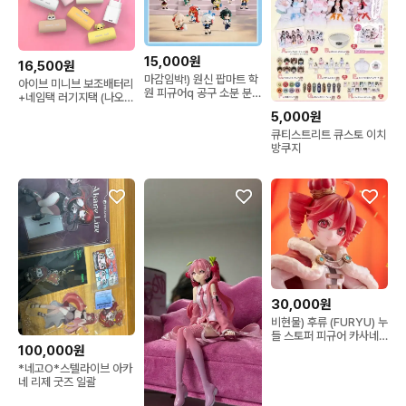
15,000원
16,500원
마감임박!) 원신 팝마트 학
아이브 미니브 보조배터리
원 피규어q 공구 소분 분
+네임택 러기지택 (나오리
철
달이 이랑이 치즈 택1)
5,000원
큐티스트리트 큐스토 이치
방쿠지
30,000원
비현물) 후류 (FURYU) 누
들 스토퍼 피규어 카사네
100,000원
테토
*네고O*스텔라이브 아카
네 리제 굿즈 일괄