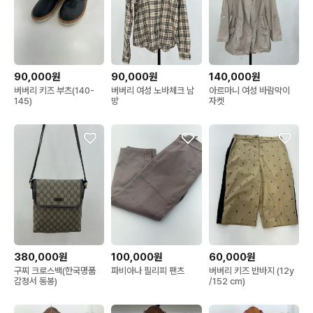
90,000원
90,000원
140,000원
버버리 키즈 부츠(140-
버버리 여성 노바체크 남
아르마니 여성 바람막이
145)
방
자켓
380,000원
100,000원
60,000원
구찌 크로스백(한국명품
파비아나 필리피 팬츠
버버리 키즈 반바지 (12y
감정서 동봉)
/152 cm)