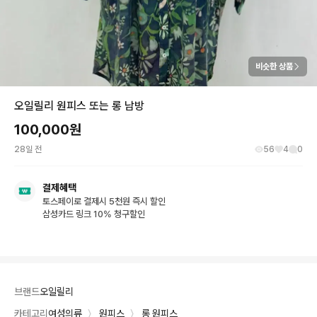
비슷한 상품
오일릴리 원피스 또는 롱 남방
100,000
원
28일 전
56
4
0
결제혜택
토스페이로 결제시 5천원 즉시 할인
삼성카드 링크 10% 청구할인
브랜드
오일릴리
카테고리
여성의류
〉
원피스
〉
롱 원피스