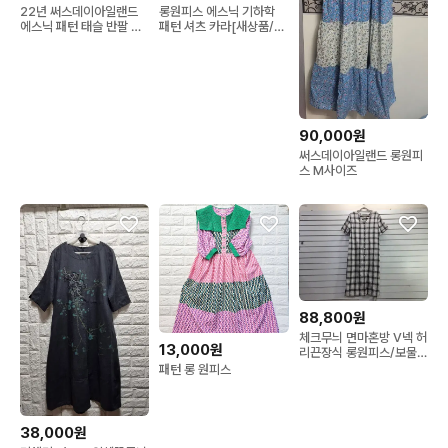
22년 써스데이아일랜드
롱원피스 에스닉 기하학
에스닉 패턴 태슬 반팔 롱
패턴 셔츠 카라[새상품/급
원피스 차콜 플리츠플레어
처/FREE 55~66]
90,000원
써스데이아일랜드 롱원피
스 M사이즈
88,800원
체크무늬 면마혼방 V넥 허
13,000원
리끈장식 롱원피스/보물찾
기천사
패턴 롱 원피스
38,000원