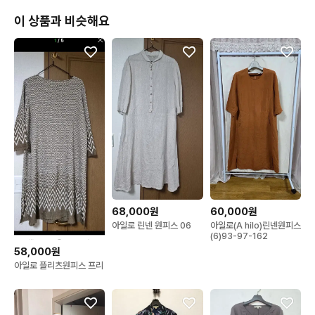
이 상품과 비슷해요
* 정품만 판매 합니다.

* 제가 확인 하지 못한 오염이나 하자 있을수 있습니다.

* 중고 특성상 . 교환 . 환불 . 어렵습니다. 예민한 분은 신중한 구매 
부탁드립니다.
68,000원
60,000원
아일로 린넨 원피스 06
아일로(A hilo)린넨원피스
(6)93-97-162
58,000원
아일로 플리츠원피스 프리