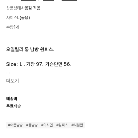
상품상태
사용감 적음
사이즈
L(공용)
수량
1개
오일릴리 롱 남방 원피스.

Size : L . 기장 97.  가슴단면 56.

소재 : cotton 100

더보기
오일릴리만의 독보적이고 화사한 컬러.

배송비
매치가 돋보이는 플라워 에스닉 패턴.

무료배송
시원한 원단으로

약간 마 느낌도 남입니다

#
여름남방
#
롱남방
#
아사면
#
원피스
#
시원한