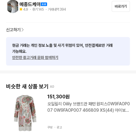
원피스 또는 롱 남방으로 착용 가능합니다.

메종드케이
바로가기
4.9
・ 후기
145
・ 거래내역
394
자연스러운감 있으나 전체적으로 컨드션 좋습니다

* 컨디션 : A

신고하기
♡ 상품 컨디션 기준 입니다.

현금 거래는 개인 정보 노출 및 사기 위험이 있어, 안전결제로만 거래
가능해요.
안전한 중고거래 문화 함께하기
N : 미사용제품/ 구매당시와 동일한 컨디션

S : 사용감이 거의 없는 상품(단순시착, 미세사용감), N급 제품 중
 구성품이 유실된 제품

비슷한 새 상품 보기
AD
A : 사용시 손이 닿는 부분에(핸들,모서리,버클 등) 단순사용감만
151,300
원
 있는 제품

오일릴리 Oilily 브랜드관 패턴 원피스OW9FAOP0
07 OW9FAOP007 466809 XS(44) 아이보리
B : 눈으로 확인되는 사용감, 세탁으로 인한 변형, 스크래치, 오염
(02)
이 있는 제품

쿠팡 ・
광고