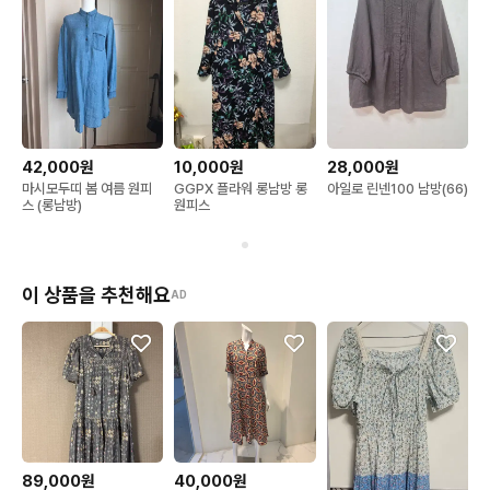
42,000원
10,000원
28,000원
마시모두띠 봄 여름 원피
GGPX 플라워 롱남방 롱
아일로 린넨100 남방(66)
스 (롱남방)
원피스
이 상품을 추천해요
AD
89,000원
40,000원