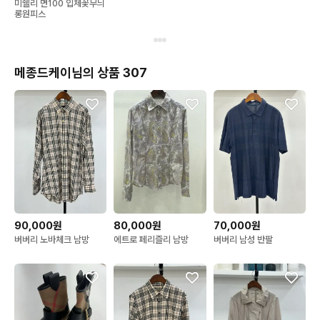
미쉘리 면100 입체꽃무늬
롱원피스
메종드케이님의 상품 307
90,000원
80,000원
70,000원
버버리 노바체크 남방
에트로 페리즐리 남방
버버리 남성 반팔