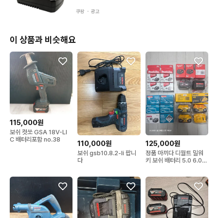
★제품사용 특성상 사용감있음,예민하신분 패스해주세요,,,
쿠팡 ・
광고
이 상품과 비슷해요
115,000원
보쉬 컷쏘 GSA 18V-LI
C 배터리포함 no.38
110,000원
125,000원
보쉬 gsb10.8.2-li 팝니
정품 마끼다 디월트 밀워
다
키 보쉬 배터리 5.0 6.0
국내정발정품