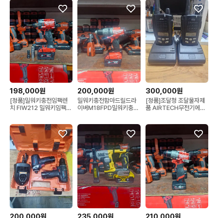
2026 S급 S61번
쎄트
198,000원
200,000원
300,000원
[정품]밀워키충전임팩렌
밀워키충전함마드릴드라
[정품]조달청 조달물자제
치 FIW212 밀워키임팩렌
이버M18FPD밀워키충전
품 AIRTECH무전기에어
치 미드토크임팩렌치 3단
드릴드라이버밀워키함마
텍무전기ATP-400생활
속도조절 밀워키충전임팩
드릴 최강토크 미사용신품
방수디지털무전기 UHF
드릴 S급 S51번
업무용무전기 2개1조 완
쎄트
200,000원
235,000원
210,000원