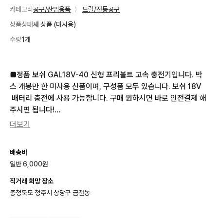
카테고리
공구/산업용품
〉
드릴/전동공구
상품상태
새 상품 (미사용)
수량
1개
■정품 보쉬 GAL18V-40 신형 프리볼트 고속 충전기입니다. 박
스 개봉만 한 미사용 신품이며, 구성품 모두 있습니다. 보쉬 18V
 배터리 충전에 사용 가능합니다. 구매 원하시면 바로 안전결제 해
주시면 됩니다!

더보기
★직거래청주,,,,,

★직거래시 5프로 추가할인 해드립니다,,,

배송비
★전국최대 규모 중고공구매장 전시운용중,,,,

일반 6,000원
★설치사장님들 대량납품문의 환영,,,,,,

★세금계산서발행 가능합니다,,,,

직거래 희망 장소
★거래내역 많습니다,,,,,,,

충청북도 청주시 상당구 금천동
★저놔버노 
