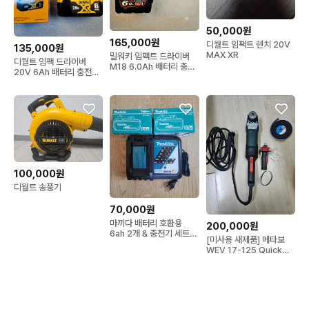
50,000원
165,000원
디월트 임팩트 렌치 20V
135,000원
MAX XR
밀워키 임팩트 드라이버
디월트 임팩 드라이버
M18 6.0Ah 배터리 충전
20V 6Ah 배터리 충전기
기 세트
포함
100,000원
디월트 송풍기
70,000원
마끼다 배터리 호환용
200,000원
6ah 2개 & 충전기 세트
[미사용 새제품] 메타보
새상품
WEV 17-125 Quick
RT 앵글 그라인더