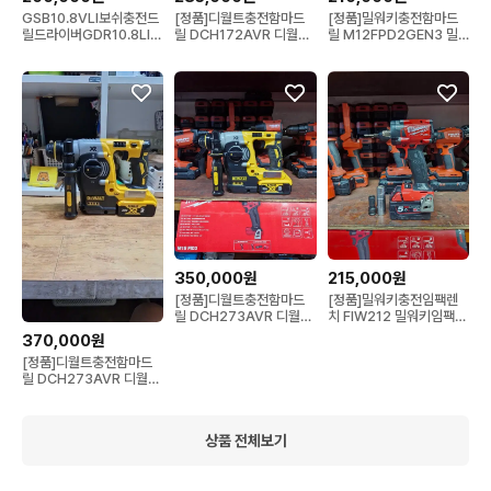
GSB10.8VLI보쉬충전드
[정품]디월트충전함마드
[정품]밀워키충전함마드
릴드라이버GDR10.8LI충
릴 DCH172AVR 디월트
릴 M12FPD2GEN3 밀
전임팩드라이버 2개 콤보
함마드릴 디월트앙카드릴
워키충전드릴드라이버
쎄트
칼브럭 2026 S61번
2026년S급 S61번
350,000원
215,000원
[정품]디월트충전함마드
[정품]밀워키충전임팩렌
릴 DCH273AVR 디월트
치 FIW212 밀워키임팩렌
앙카드릴 쁘레카 디월트함
치 미드토크임팩렌치 3단
370,000원
마드릴 S급 S64번
속도조절 밀워키충전임팩
[정품]디월트충전함마드
드릴 2026 S급 S61번
릴 DCH273AVR 디월트
앙카드릴 쁘레카 디월트함
마드릴 S급 S62번
상품 전체보기