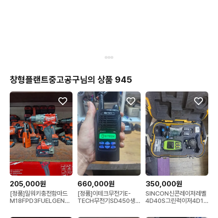
창형플랜트중고공구님의 상품 945
205,000원
660,000원
350,000원
[정품]밀워키충전함마드
[정품]이테크무전기E-
SINCON신콘레이저레벨
M18FPD3FUELGEN4
TECH무전기SD450생
4D40S그린럭이저4D16
신형밀워키충전드릴드라
활방수디지털무전기 UHF
라인전자식자동보정 S급
이버밀워키함마드릴
업무용무전기 3개1조 완
풀세트