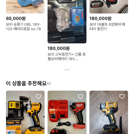
65,000원
180,000원
보쉬 송풍기 GBL 18V-
보쉬 18볼트 6암페어 배
120 배터리포함 no.78
터리 충전기
180,000원
보쉬 고속충전기+ 신품 정
품보쉬배터리 18V
5.0Ah 2개 세트
이 상품을 추천해요
AD