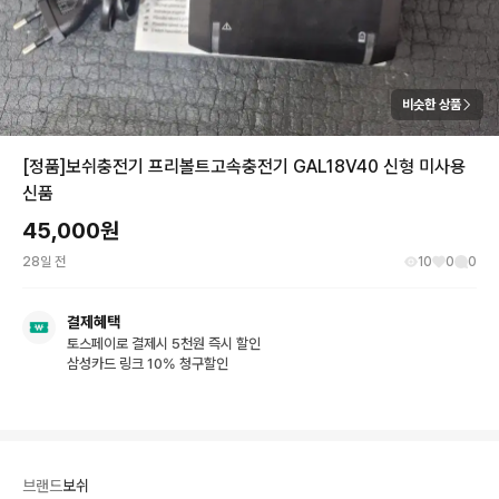
비슷한 상품
[정품]보쉬충전기 프리볼트고속충전기 GAL18V40 신형 미사용
신품
45,000
원
28일 전
10
0
0
결제혜택
토스페이로 결제시 5천원 즉시 할인
삼성카드 링크 10% 청구할인
브랜드
보쉬