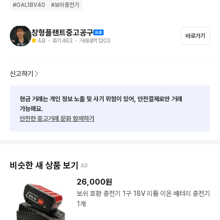
#
GAL18V40
#
보쉬충전기
★택배후불.내고사절.쿨거래환영

창형플랜트중고공구
바로가기
4.8
・ 후기
463
・ 거래내역
1203
★GAL18V40..미사용신품.

★보쉬10.8~18 프리볼트고속충전기 신형.

신고하기
★상태 사진참조.

현금 거래는 개인 정보 노출 및 사기 위험이 있어, 안전결제로만 거래
★미사용제품 

가능해요.
안전한 중고거래 문화 함께하기
★요즘 정체를 알수없는 저품질 저가의 중국중고직수입제품이 판
을칩니다 본제품은 국내정발제품입니다 국내정발제품 안심하고구
매하세요.

배터리도 충전기도 전자제품 가짜, 짝퉁, 호환 을  쓰시면 고장과
비슷한 새 상품 보기
AD
 수명단축의 원인이 됩니다 그리고 불납니다.

26,000
원
보쉬 호환 충전기 1구 18V 리튬 이온 배터리 충전기
★돈조금 아끼려다 낭패를 보는 수가 있습니다. 믿을수있는 제품
1개
과 거래하세요.
