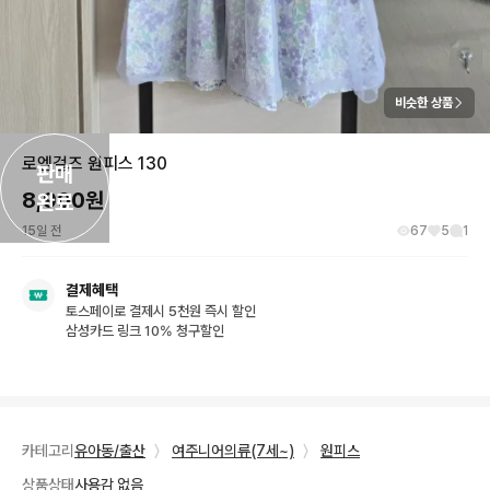
비슷한 상품
로엠걸즈 원피스 130
판매

8,900
원
완료
15일 전
67
5
1
결제혜택
토스페이로 결제시 5천원 즉시 할인
삼성카드 링크 10% 청구할인
카테고리
유아동/출산
〉
여주니어의류(7세~)
〉
원피스
상품상태
사용감 없음