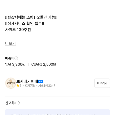
‼️반값택배는 소량1-2벌만 가능‼️

‼️상세사이즈 확인 필수‼️

사이즈 130추천

상태 양호

더보기
라벤더 컬러감이 너무 예쁜 플라워 원피스🌸

풍성한 샤 디테일로

배송비
착용했을 때 핏이 더욱 예쁘게 살아나요✨️

일반 3,800원
|
CU반값 2,500원
특별한 날 입히기 좋은 추천템입니다👍🏻

가단 36 총장 71 

뽀시래기베베
바로가기
❣️❣️❣️❣️❣️❣️❣️❣️❣️❣️❣️❣️❣️❣️❣️❣️❣️

5
・ 후기
718
・ 거래내역
3347
저희 아이가 직접 입을 수 있을 정도로

상태 좋은 옷 위주로 판매하고 있습니다.

신고하기
다만 빈티지(중고) 제품 특성상

미세한 이염이나 사용감이 있을 수 있습니다.
