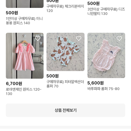
500원
500원
구매자무료) 체크리본바지
3만이상 구매자무료) 디즈
120
500원
니반팔티 130
1만이상 구매자무료) 미니
봉봉 원피스 140
500원
구매자무료) 피터알렉산더
5,600원
6,700원
롬퍼 70
바푸파파 롬퍼 75-80
로아앤제인 원피스 120-
130
상품 전체보기