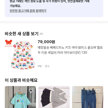
하자는 최대한 촬영해 안내드리지만

현금 거래는 개인 정보 노출 및 사기 위험이 있어, 안전결제로만 거래
가능해요.
간혹 놓칠 수 있는 부분이 있을 수 있으니 양해 부탁드립니다🙏

안전한 중고거래 문화 함께하기
👉 빈티지 특성 이해하시는 분들만 구매 부탁드립니다.

📌 브랜드마다 사이즈가 다르고 세탁으로 줄어들 수 있으니 구매
 전 상세사이즈 확인 필수입니다❗️

📌 교환 / 환불 불가

비슷한 새 상품 보기
AD
🚚 배송비 3800원 / 5만원 이상 무료배송

📦 CU 반값택배 가능 (1~2벌 소량만 가능)

79,000
원
신중한 구매 부탁드립니다 🫶
매장발송 베베드피노 키즈 여아 원피스 올오버 헬로
우 리본 세일러 카라 아이보리(IV) 130
쿠팡 ・
광고
이 상품과 비슷해요