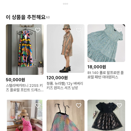
이 상품을 추천해요
AD
18,000원
8t 140 폴로 랄프로렌 플
로럴 패턴 여아원피스
120,000원
50,000원
정품. 뉴라벨) 12y 버버리
스텔라맥카트니 22SS 키
키즈 원피스 셔츠 남방
즈 플로럴 프린트 드레스
택그대로 새상품