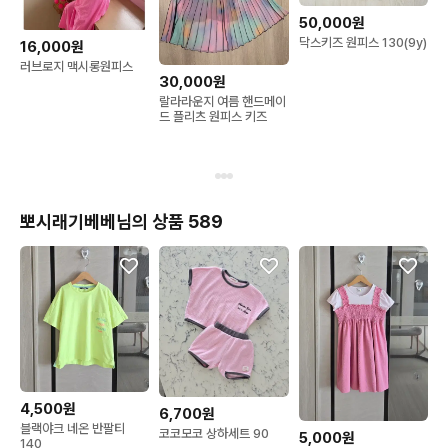
50,000원
닥스키즈 원피스 130(9y)
16,000원
러브로지 맥시롱원피스
30,000원
랄라라운지 여름 핸드메이
드 플리츠 원피스 키즈
뽀시래기베베님의 상품 589
4,500원
6,700원
블랙야크 네온 반팔티
코코모코 상하세트 90
5,000원
140