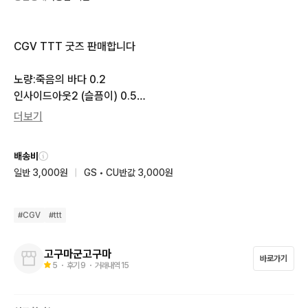
CGV TTT 굿즈 판매합니다

노량:죽음의 바다 0.2

인사이드아웃2 (슬픔이) 0.5

하이재킹 0.2

더보기
파일럿 0.2

위플래시 0.3
배송비
일반 3,000원
|
GS • CU반값 3,000원
#
CGV
#
ttt
고구마군고구마
바로가기
5
・ 후기
9
・ 거래내역
15