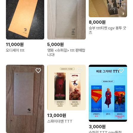
8,000원
승부 ttt티켓 cgv 봉투 굿
즈
11,000원
5,000원
오디세이 ttt
영화 <슈퍼걸> ttt 판매합
니다!
13,000원
스파이더맨 TTT
3,000원
슈퍼걸 TTT cgv특전