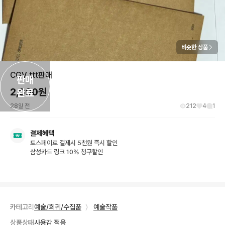
비슷한 상품
CGV ttt판매
판매

2,000
원
완료
28일 전
212
4
1
결제혜택
토스페이로 결제시 5천원 즉시 할인
삼성카드 링크 10% 청구할인
카테고리
예술/희귀/수집품
〉
예술작품
상품상태
사용감 적음