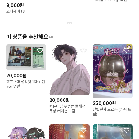
9,000원
오디세이 ttt
이 상품을 추천해요
AD
20,000원
호프 스페셜티켓 1차 + 칸
ver 일괄
20,000원
250,000원
빠른마감 무컨펌 풀채색
달빛천사 오르골 (열쇠 포
두상 커미션 그림
함)