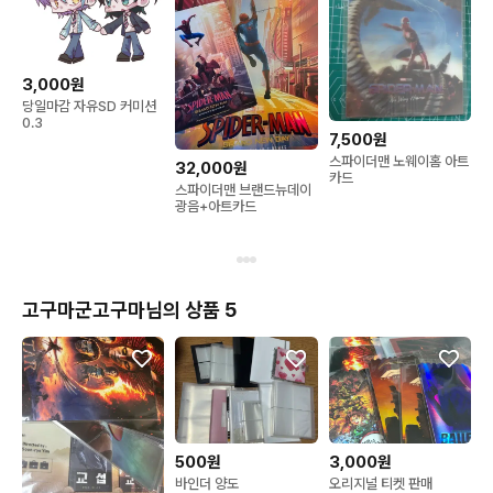
3,000원
당일마감 자유SD 커미션
0.3
7,500원
스파이더맨 노웨이홈 아트
32,000원
카드
스파이더맨 브랜드뉴데이
광음+아트카드
고구마군고구마님의 상품 5
500원
3,000원
바인더 양도
오리지널 티켓 판매